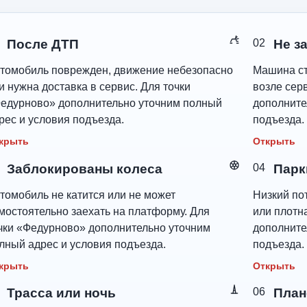
После ДТП
02
Не з
томобиль поврежден, движение небезопасно
Машина ст
и нужна доставка в сервис. Для точки
возле сер
едурново» дополнительно уточним полный
дополните
рес и условия подъезда.
подъезда.
крыть
Открыть
Заблокированы колеса
04
Парк
томобиль не катится или не может
Низкий пот
мостоятельно заехать на платформу. Для
или плотн
чки «Федурново» дополнительно уточним
дополните
лный адрес и условия подъезда.
подъезда.
крыть
Открыть
Трасса или ночь
06
План