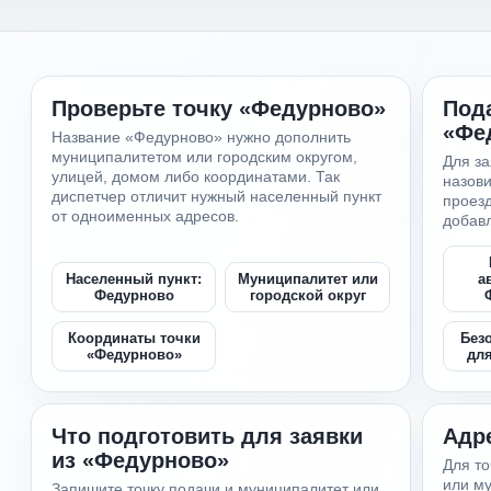
Проверьте точку «Федурново»
Пода
«Фе
Название «Федурново» нужно дополнить
муниципалитетом или городским округом,
Для за
улицей, домом либо координатами. Так
назови
диспетчер отличит нужный населенный пункт
проезд
от одноименных адресов.
добав
Населенный пункт:
Муниципалитет или
а
Федурново
городской округ
Координаты точки
Без
«Федурново»
дл
Что подготовить для заявки
Адр
из «Федурново»
Для то
или му
Запишите точку подачи и муниципалитет или