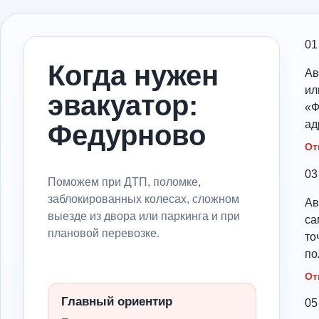
01
Когда нужен
Ав
ил
эвакуатор:
«Ф
ад
Федурново
От
03
Поможем при ДТП, поломке,
заблокированных колесах, сложном
Ав
выезде из двора или паркинга и при
са
плановой перевозке.
то
по
От
Главный ориентир
05