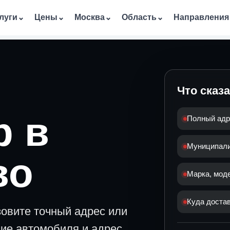
луги
⌄
Цены
⌄
Москва
⌄
Область
⌄
Направления
Что сказ
р в
Полный адр
Муниципалит
во
Марка, мод
Куда достав
зовите точный адрес или
ние автомобиля и адрес