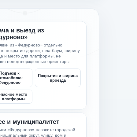
ча и выезд из
дурново»
явки из «Федурново» отдельно
те покрытие дороги, шлагбаум, ширину
а и место для платформы, не
ляя неподтвержденные ориентиры.
Подъезд к
Покрытие и ширина
втомобилю:
проезда
Федурново
опасное место
я платформы
ес и муниципалитет
чки «Федурново» назовите городской
ниципальный округ, улицу, дом и