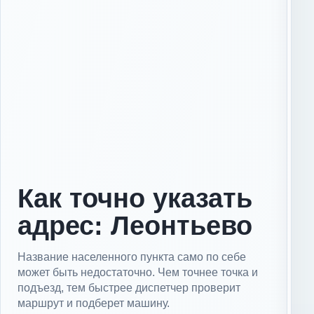
м
к
и
.
Д
л
я
в
ы
е
з
д
а
в
«
Как точно указать
Л
е
адрес: Леонтьево
о
н
т
Название населенного пункта само по себе
ь
может быть недостаточно. Чем точнее точка и
е
в
подъезд, тем быстрее диспетчер проверит
о
маршрут и подберет машину.
»