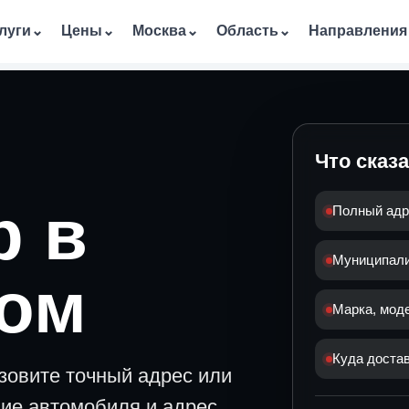
луги
⌄
Цены
⌄
Москва
⌄
Область
⌄
Направления
Что сказ
р в
Полный адр
Муниципалит
ком
Марка, мод
Куда достав
зовите точный адрес или
ние автомобиля и адрес