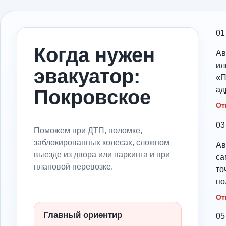
01
Когда нужен
Ав
ил
эвакуатор:
«П
ад
Покровское
От
03
Поможем при ДТП, поломке,
заблокированных колесах, сложном
Ав
выезде из двора или паркинга и при
са
плановой перевозке.
то
по
От
Главный ориентир
05