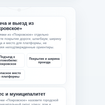
ча и выезд из
кровское»
явки из «Покровское» отдельно
те покрытие дороги, шлагбаум, ширину
а и место для платформы, не
ляя неподтвержденные ориентиры.
Подъезд к
Покрытие и ширина
втомобилю:
проезда
окровское
опасное место
я платформы
ес и муниципалитет
чки «Покровское» назовите городской
ниципальный округ, улицу, дом и