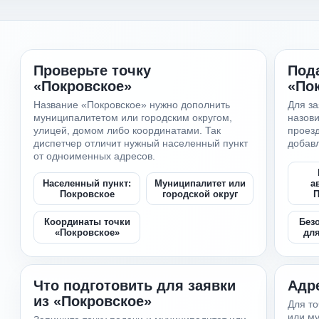
Проверьте точку
Пода
«Покровское»
«По
Название «Покровское» нужно дополнить
Для за
муниципалитетом или городским округом,
назови
улицей, домом либо координатами. Так
проезд
диспетчер отличит нужный населенный пункт
добав
от одноименных адресов.
Населенный пункт:
Муниципалитет или
а
Покровское
городской округ
П
Координаты точки
Без
«Покровское»
дл
Что подготовить для заявки
Адр
из «Покровское»
Для то
или му