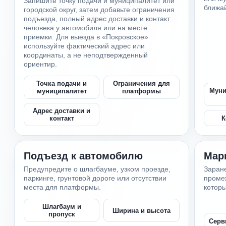
Запишите точку подачи и муниципалитет или
ближа
городской округ, затем добавьте ограничения
подъезда, полный адрес доставки и контакт
человека у автомобиля или на месте
приемки. Для выезда в «Покровское»
используйте фактический адрес или
координаты, а не неподтвержденный
ориентир.
Точка подачи и
Ограничения для
Муни
муниципалитет
платформы
Адрес доставки и
К
контакт
Подъезд к автомобилю
Мар
Предупредите о шлагбауме, узком проезде,
Заране
паркинге, грунтовой дороге или отсутствии
промеж
места для платформы.
которы
Шлагбаум и
Ширина и высота
пропуск
Серв