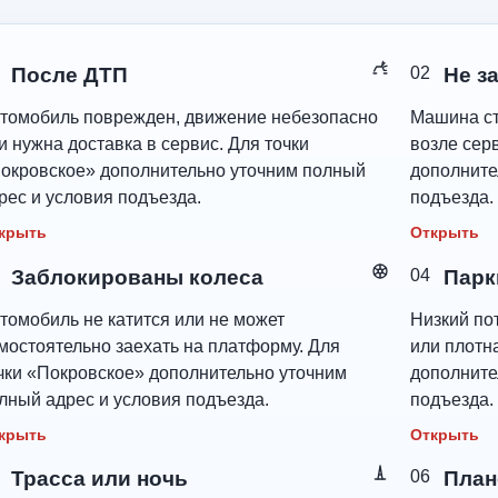
После ДТП
02
Не з
томобиль поврежден, движение небезопасно
Машина ст
и нужна доставка в сервис. Для точки
возле сер
окровское» дополнительно уточним полный
дополните
рес и условия подъезда.
подъезда.
крыть
Открыть
Заблокированы колеса
04
Парк
томобиль не катится или не может
Низкий пот
мостоятельно заехать на платформу. Для
или плотн
чки «Покровское» дополнительно уточним
дополните
лный адрес и условия подъезда.
подъезда.
крыть
Открыть
Трасса или ночь
06
План