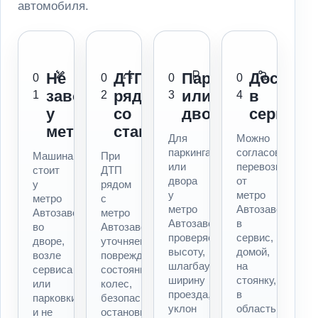
автомобиля.
Не
ДТП
Паркинг
Доставк
0
0
0
0
заводится
рядом
или
в
1
2
3
4
у
со
двор
сервис
метро
станцией
Для
Можно
паркинга
согласовать
Машина
При
или
перевозку
стоит
ДТП
двора
от
у
рядом
у
метро
метро
с
метро
Автозаводская
Автозаводская,
метро
Автозаводская
в
во
Автозаводская
проверяем
сервис,
дворе,
уточняем
высоту,
домой,
возле
повреждения,
шлагбаум,
на
сервиса
состояние
ширину
стоянку,
или
колес,
проезда,
в
парковки
безопасность
уклон
область
и не
остановки