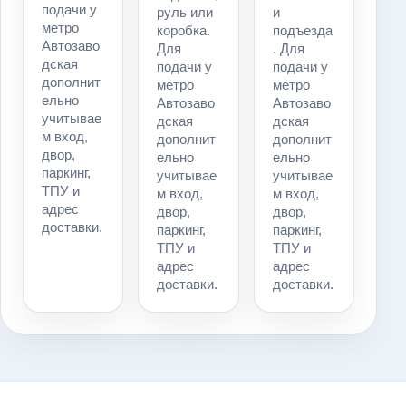
подачи у
руль или
и
метро
коробка.
подъезда
Автозаво
Для
. Для
дская
подачи у
подачи у
дополнит
метро
метро
ельно
Автозаво
Автозаво
учитывае
дская
дская
м вход,
дополнит
дополнит
двор,
ельно
ельно
паркинг,
учитывае
учитывае
ТПУ и
м вход,
м вход,
адрес
двор,
двор,
доставки.
паркинг,
паркинг,
ТПУ и
ТПУ и
адрес
адрес
доставки.
доставки.