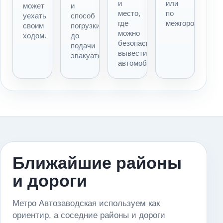
и
или
может
и
место,
по
уехать
способ
где
межгороду.
своим
погрузки
можно
ходом.
до
безопасно
подачи
вывести
эвакуатора.
автомобиль.
Ближайшие районы
и дороги
Метро Автозаводская используем как
ориентир, а соседние районы и дороги