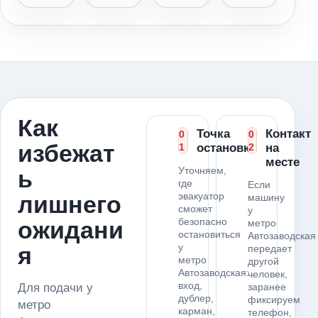
Как
Точка
Контакт
0
0
избежат
1
остановки
2
на
месте
Уточняем,
ь
где
Если
эвакуатор
лишнего
машину
сможет
у
безопасно
ожидани
метро
остановиться
Автозаводская
у
я
передает
метро
другой
Автозаводская:
человек,
вход,
Для подачи у
заранее
дублер,
фиксируем
метро
карман,
телефон,