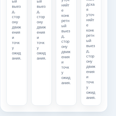
ый
ый
дска
няйт
выез
выез
я
е
д,
д,
уточ
конк
стор
стор
няйт
ретн
ону
ону
е
ый
движ
движ
конк
выез
ения
ения
ретн
д,
и
и
ый
стор
точк
точк
выез
ону
у
у
д,
движ
ожид
ожид
стор
ения
ания.
ания.
ону
и
движ
точк
ения
у
и
ожид
точк
ания.
у
ожид
ания.