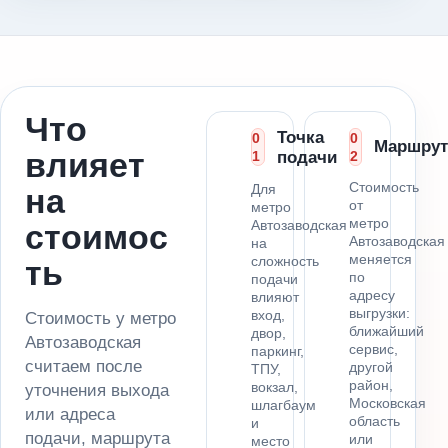
Что
Точка
0
0
Маршрут
влияет
1
подачи
2
Стоимость
Для
на
от
метро
метро
Автозаводская
стоимос
Автозаводская
на
меняется
сложность
ть
по
подачи
адресу
влияют
выгрузки:
вход,
Стоимость у метро
ближайший
двор,
Автозаводская
сервис,
паркинг,
считаем после
другой
ТПУ,
район,
вокзал,
уточнения выхода
Московская
шлагбаум
или адреса
область
и
подачи, маршрута
или
место