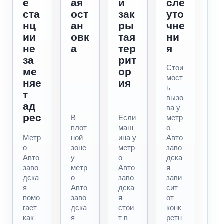
е
ая
и
сле
ста
ост
зак
уто
нц
ан
ры
чне
ии
овк
тая
ни
не
а
тер
я
за
рит
Стои
ме
ор
мост
няе
ия
ь
т
вызо
ад
ва у
рес
В
Если
метр
плот
маш
о
Метр
ной
ина у
Авто
о
зоне
метр
заво
Авто
у
о
дска
заво
метр
Авто
я
дска
о
заво
зави
я
Авто
дска
сит
помо
заво
я
от
гает
дска
стои
конк
как
я
т в
ретн