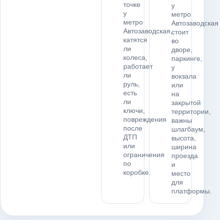
точке
у
у
метро
метро
Автозаводская
Автозаводская,
стоит
катятся
во
ли
дворе,
колеса,
паркинге,
работает
у
ли
вокзала
руль,
или
есть
на
ли
закрытой
ключи,
территории,
повреждения
важны
после
шлагбаум,
ДТП
высота,
или
ширина
ограничения
проезда
по
и
коробке.
место
для
платформы.