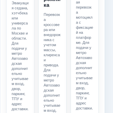
ая
Эвакуаци
ка
перевозк
я седана,
а
хэтчбека
Перевозк
мотоцикл
или
а
а с
универса
кроссове
фиксацие
ла по
ра или
й на
Москве и
внедорож
платфор
области.
ника с
ме. Для
Для
учетом
подачи у
подачи у
массы,
метро
метро
клиренса
Автозаво
Автозаво
и
дская
дская
привода.
дополнит
дополнит
Для
ельно
ельно
подачи у
учитывае
учитывае
метро
м вход,
м вход,
Автозаво
двор,
двор,
дская
паркинг,
паркинг,
дополнит
ТПУ и
ТПУ и
ельно
адрес
адрес
учитывае
доставки.
доставки.
м вход,