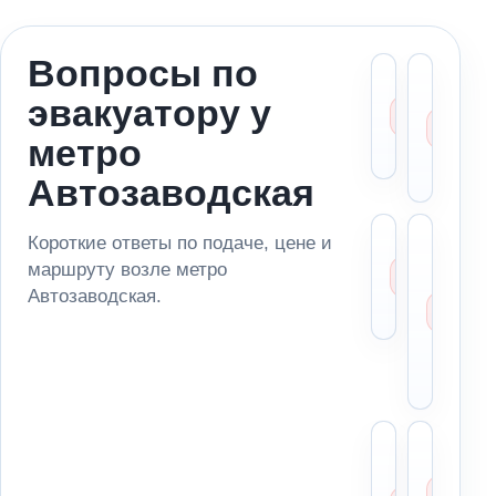
Вопросы по
Можно
Ст
эвакуатору у
эвакуа
ме
метро
за
метро
Автоз
ад
по
Автозаводская
Сколь
Мо
Короткие ответы по подаче, цене и
эваку
за
маршруту возле метро
возле
ма
Автозаводская.
Автоз
из
па
ря
ме
Можн
Чт
отвез
ск
автом
ди