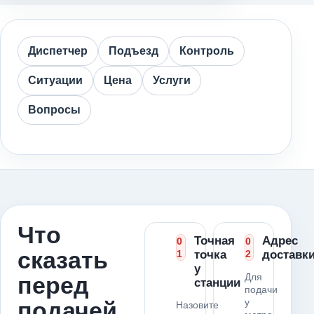
Диспетчер
Подъезд
Контроль
Ситуации
Цена
Услуги
Вопросы
Что
Точная
Адрес
0
0
сказать
1
точка
2
доставк
у
Для
перед
станции
подачи
у
подачей
Назовите