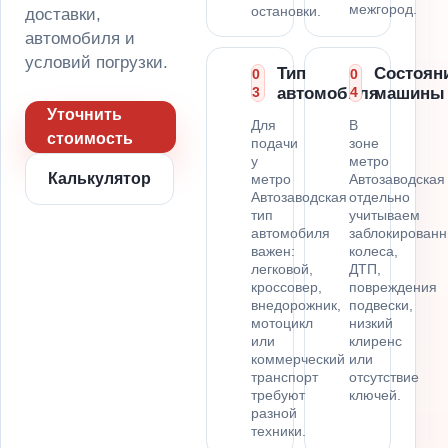
межгород.
остановки.
доставки,
автомобиля и
условий погрузки.
Тип
Состоян
0
0
3
автомобиля
4
машины
Уточнить
Для
В
стоимость
подачи
зоне
у
метро
Калькулятор
метро
Автозаводская
Автозаводская
отдельно
тип
учитываем
автомобиля
заблокирован
важен:
колеса,
легковой,
ДТП,
кроссовер,
повреждения
внедорожник,
подвески,
мотоцикл
низкий
или
клиренс
коммерческий
или
транспорт
отсутствие
требуют
ключей.
разной
техники.