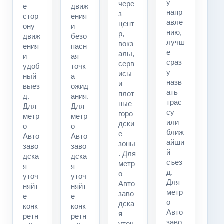
у
чере
е
движ
напр
з
стор
ения
авле
цент
ону
и
нию,
р,
движ
безо
лучш
вокз
ения
пасн
е
алы,
и
ая
сраз
серв
удоб
точк
у
исы
ный
а
назв
и
выез
ожид
ать
плот
д.
ания.
трас
ные
Для
Для
су
горо
метр
метр
или
дски
о
о
ближ
е
Авто
Авто
айши
зоны
заво
заво
й
. Для
дска
дска
съез
метр
я
я
д.
о
уточ
уточ
Для
Авто
няйт
няйт
метр
заво
е
е
о
дска
конк
конк
Авто
я
ретн
ретн
заво
уточ