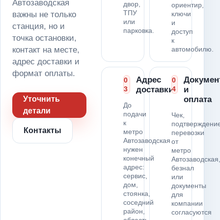
Автозаводская
двор,
ориентир,
ТПУ
важны не только
ключи
или
и
станция, но и
парковка.
доступ
точка остановки,
к
контакт на месте,
автомобилю.
адрес доставки и
формат оплаты.
Адрес
Докумен
0
0
3
доставки
4
и
Уточнить
оплата
До
детали
подачи
Чек,
к
подтверждени
Контакты
метро
перевозки
Автозаводская
от
нужен
метро
конечный
Автозаводская
адрес:
безнал
сервис,
или
дом,
документы
стоянка,
для
соседний
компании
район,
согласуются