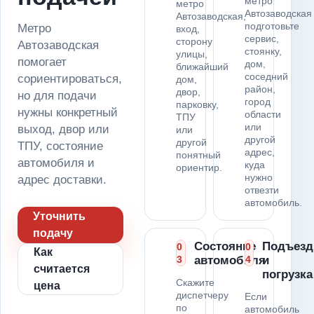
метро
метро
Автозаводская
Автозаводская,
подготовьте
Метро
вход,
сервис,
сторону
Автозаводская
стоянку,
улицы,
помогает
дом,
ближайший
соседний
сориентироваться,
дом,
район,
двор,
но для подачи
город
парковку,
нужны конкретный
области
ТПУ
или
выход, двор или
или
другой
другой
ТПУ, состояние
адрес,
понятный
автомобиля и
куда
ориентир.
нужно
адрес доставки.
отвезти
автомобиль.
Уточнить
подачу
Состояние
Подъезд
0
0
Как
3
автомобиля
4
и
считается
погрузка
Скажите
цена
диспетчеру
Если
по
автомобиль