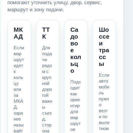
помогают уточнить улицу, двор, сервис,
маршрут и зону подачи.
МК
ТТ
Са
Шо
АД
К
до
ссе
во
и
Если
Для
е
тра
мар
пода
кол
сс
шрут
чи
ьц
ы
идет
рядо
о
к
м с
Если
коль
круп
авто
Подх
цу
ной
моби
одит
или
доро
ль
как
за
гой
нужн
орие
МКА
важн
о
нтир
Д,
ы
везт
для
зара
съез
и по
мар
нее
д,
выле
шрут
назы
стор
тном
ов
вайт
она