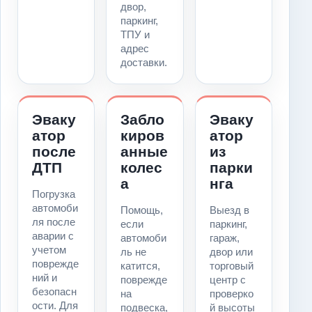
двор,
паркинг,
ТПУ и
адрес
доставки.
Эваку
Забло
Эваку
атор
киров
атор
после
анные
из
ДТП
колес
парки
а
нга
Погрузка
автомоби
Помощь,
Выезд в
ля после
если
паркинг,
аварии с
автомоби
гараж,
учетом
ль не
двор или
поврежде
катится,
торговый
ний и
поврежде
центр с
безопасн
на
проверко
ости. Для
подвеска,
й высоты