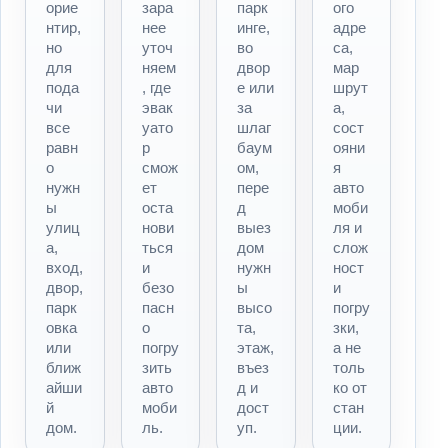
орие
зара
парк
ого
нтир,
нее
инге,
адре
но
уточ
во
са,
для
няем
двор
мар
пода
, где
е или
шрут
чи
эвак
за
а,
все
уато
шлаг
сост
равн
р
баум
ояни
о
смож
ом,
я
нужн
ет
пере
авто
ы
оста
д
моби
улиц
нови
выез
ля и
а,
ться
дом
слож
вход,
и
нужн
ност
двор,
безо
ы
и
парк
пасн
высо
погру
овка
о
та,
зки,
или
погру
этаж,
а не
ближ
зить
въез
толь
айши
авто
д и
ко от
й
моби
дост
стан
дом.
ль.
уп.
ции.