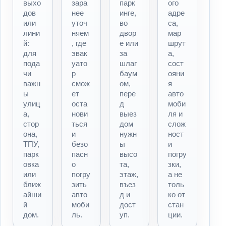
выхо
зара
парк
ого
дов
нее
инге,
адре
или
уточ
во
са,
лини
няем
двор
мар
й:
, где
е или
шрут
для
эвак
за
а,
пода
уато
шлаг
сост
чи
р
баум
ояни
важн
смож
ом,
я
ы
ет
пере
авто
улиц
оста
д
моби
а,
нови
выез
ля и
стор
ться
дом
слож
она,
и
нужн
ност
ТПУ,
безо
ы
и
парк
пасн
высо
погру
овка
о
та,
зки,
или
погру
этаж,
а не
ближ
зить
въез
толь
айши
авто
д и
ко от
й
моби
дост
стан
дом.
ль.
уп.
ции.