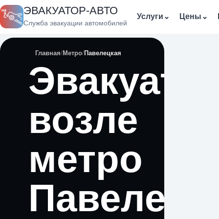
ЭВАКУАТОР-АВТО
Услуги
⌄
Цены
⌄
Служба эвакуации автомобилей
Главная
Метро
Павелецкая
Эвакуато
возле
метро
Павелецк