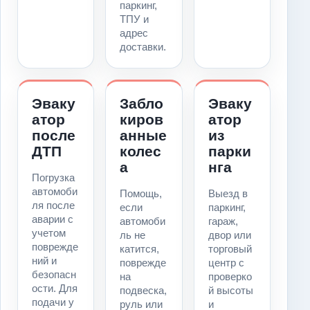
паркинг,
ТПУ и
адрес
доставки.
Эваку
Забло
Эваку
атор
киров
атор
после
анные
из
ДТП
колес
парки
а
нга
Погрузка
автомоби
Помощь,
Выезд в
ля после
если
паркинг,
аварии с
автомоби
гараж,
учетом
ль не
двор или
поврежде
катится,
торговый
ний и
поврежде
центр с
безопасн
на
проверко
ости. Для
подвеска,
й высоты
подачи у
руль или
и