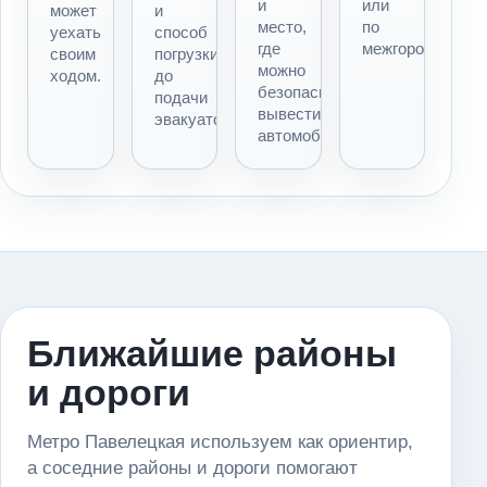
и
или
может
и
место,
по
уехать
способ
где
межгороду.
своим
погрузки
можно
ходом.
до
безопасно
подачи
вывести
эвакуатора.
автомобиль.
Ближайшие районы
и дороги
Метро Павелецкая используем как ориентир,
а соседние районы и дороги помогают