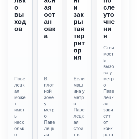
льк
асн
нг
по
о
ая
и
сле
вы
ост
зак
уто
ход
ан
ры
чне
ов
овк
тая
ни
а
тер
я
рит
Стои
ор
мост
ия
ь
вызо
ва у
Паве
В
Если
метр
лецк
плот
маш
о
ая
ной
ина у
Паве
може
зоне
метр
лецк
т
у
о
ая
имет
метр
Паве
зави
ь
о
лецк
сит
неск
Паве
ая
от
ольк
лецк
стои
конк
о
ая
т в
ретн