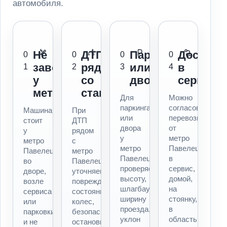
автомобиля.
Не
ДТП
Паркинг
Доставк
0
0
0
0
заводится
рядом
или
в
1
2
3
4
у
со
двор
сервис
метро
станцией
Для
Можно
паркинга
согласовать
Машина
При
или
перевозку
стоит
ДТП
двора
от
у
рядом
у
метро
метро
с
метро
Павелецкая
Павелецкая,
метро
Павелецкая
в
во
Павелецкая
проверяем
сервис,
дворе,
уточняем
высоту,
домой,
возле
повреждения,
шлагбаум,
на
сервиса
состояние
ширину
стоянку,
или
колес,
проезда,
в
парковки
безопасность
уклон
область
и не
остановки