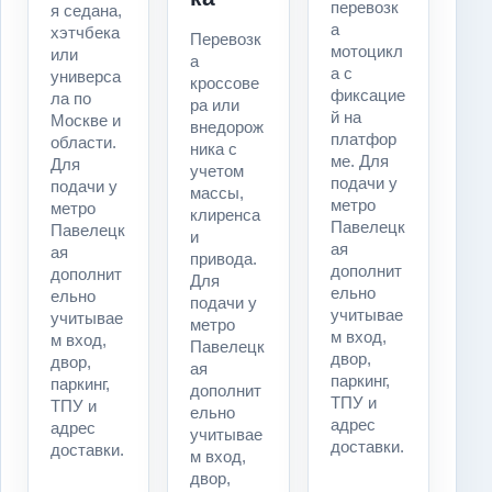
перевозк
я седана,
а
хэтчбека
Перевозк
мотоцикл
или
а
а с
универса
кроссове
фиксацие
ла по
ра или
й на
Москве и
внедорож
платфор
области.
ника с
ме. Для
Для
учетом
подачи у
подачи у
массы,
метро
метро
клиренса
Павелецк
Павелецк
и
ая
ая
привода.
дополнит
дополнит
Для
ельно
ельно
подачи у
учитывае
учитывае
метро
м вход,
м вход,
Павелецк
двор,
двор,
ая
паркинг,
паркинг,
дополнит
ТПУ и
ТПУ и
ельно
адрес
адрес
учитывае
доставки.
доставки.
м вход,
двор,