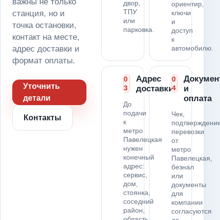
важны не только
двор,
ориентир,
ТПУ
станция, но и
ключи
или
и
точка остановки,
парковка.
доступ
контакт на месте,
к
адрес доставки и
автомобилю.
формат оплаты.
Адрес
Докумен
0
0
Уточнить
3
доставки
4
и
детали
оплата
До
подачи
Чек,
Контакты
к
подтверждени
метро
перевозки
Павелецкая
от
нужен
метро
конечный
Павелецкая,
адрес:
безнал
сервис,
или
дом,
документы
стоянка,
для
соседний
компании
район,
согласуются
область