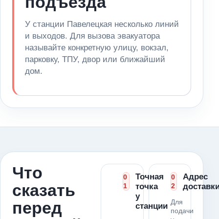
подъезда
У станции Павелецкая несколько линий
и выходов. Для вызова эвакуатора
называйте конкретную улицу, вокзал,
парковку, ТПУ, двор или ближайший
дом.
Что
Точная
Адрес
0
0
сказать
1
точка
2
доставк
у
Для
перед
станции
подачи