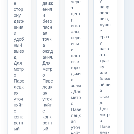
у
чере
е
движ
напр
з
стор
ения
авле
цент
ону
и
нию,
р,
движ
безо
лучш
вокз
ения
пасн
е
алы,
и
ая
сраз
серв
удоб
точк
у
исы
ный
а
назв
и
выез
ожид
ать
плот
д.
ания.
трас
ные
Для
Для
су
горо
метр
метр
или
дски
о
о
ближ
е
Паве
Паве
айши
зоны
лецк
лецк
й
. Для
ая
ая
съез
метр
уточ
уточ
д.
о
няйт
няйт
Для
Паве
е
е
метр
лецк
конк
конк
о
ая
ретн
ретн
Паве
уточ
ый
ый
лецк
няйт