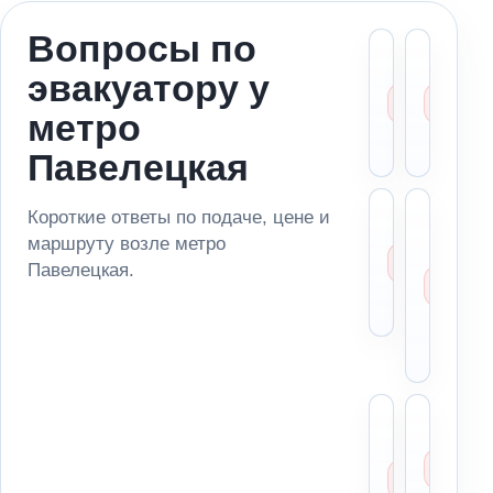
Вопросы по
Можн
Ст
эвакуатору у
вызва
ме
эвакуа
за
метро
метро
ад
Павел
по
Павелецкая
Сколь
Мо
Короткие ответы по подаче, цене и
стоит
за
маршруту возле метро
эваку
ма
Павелецкая.
возле
из
Павел
па
ря
ме
Можн
Чт
отвез
ск
автом
ди
в
пе