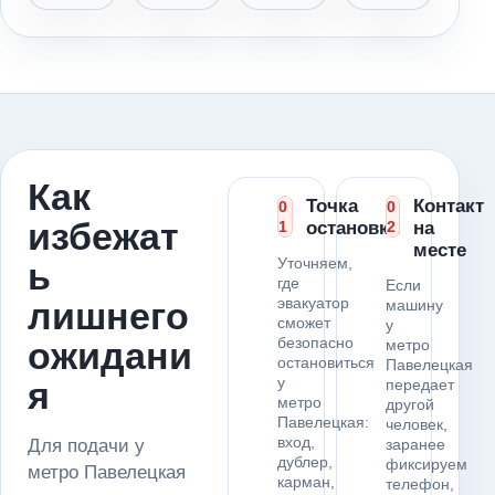
Как
Точка
Контакт
0
0
избежат
1
остановки
2
на
месте
Уточняем,
ь
где
Если
эвакуатор
лишнего
машину
сможет
у
безопасно
ожидани
метро
остановиться
Павелецкая
у
я
передает
метро
другой
Павелецкая:
человек,
вход,
Для подачи у
заранее
дублер,
фиксируем
метро Павелецкая
карман,
телефон,