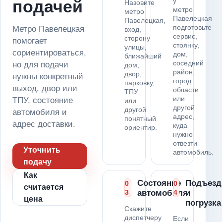
у
подачей
Назовите
метро
метро
Павелецкая
Павелецкая,
подготовьте
Метро Павелецкая
вход,
сервис,
сторону
помогает
стоянку,
улицы,
сориентироваться,
дом,
ближайший
соседний
но для подачи
дом,
район,
двор,
нужны конкретный
город
парковку,
выход, двор или
области
ТПУ
или
ТПУ, состояние
или
другой
другой
автомобиля и
адрес,
понятный
адрес доставки.
куда
ориентир.
нужно
отвезти
Уточнить
автомобиль.
подачу
Как
Состояние
Подъезд
0
0
считается
3
автомобиля
4
и
цена
погрузка
Скажите
диспетчеру
Если