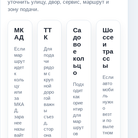
уточнить улицу, двор, сервис, маршрут и
зону подачи.
МК
ТТ
Са
Шо
АД
К
до
ссе
во
и
Если
Для
е
тра
мар
пода
кол
сс
шрут
чи
ьц
ы
идет
рядо
о
к
м с
Если
коль
круп
авто
Подх
цу
ной
моби
одит
или
доро
ль
как
за
гой
нужн
орие
МКА
важн
о
нтир
Д,
ы
везт
для
зара
съез
и по
мар
нее
д,
выле
шрут
назы
стор
тном
ов
вайт
она