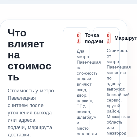
Что
Точка
0
0
Маршрут
влияет
1
подачи
2
Стоимость
Для
на
от
метро
метро
Павелецкая
стоимос
Павелецкая
на
меняется
сложность
ть
по
подачи
адресу
влияют
выгрузки:
вход,
Стоимость у метро
ближайший
двор,
Павелецкая
сервис,
паркинг,
считаем после
другой
ТПУ,
район,
вокзал,
уточнения выхода
Московская
шлагбаум
или адреса
область
и
подачи, маршрута
или
место
межгород.
остановки.
доставки,