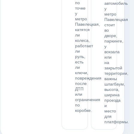
по
автомобиль
точке
у
у
метро
метро
Павелецкая
Павелецкая,
стоит
катятся
во
ли
дворе,
колеса,
паркинге,
работает
у
ли
вокзала
руль,
или
есть
на
ли
закрытой
ключи,
территории,
повреждения
важны
после
шлагбаум,
ДТП
высота,
или
ширина
ограничения
проезда
по
и
коробке.
место
для
платформы.