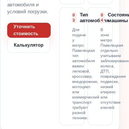
автомобиля и
условий погрузки.
Тип
Состоян
0
0
3
автомобиля
4
машины
Уточнить
Для
В
стоимость
подачи
зоне
у
метро
Калькулятор
метро
Павелецкая
Павелецкая
отдельно
тип
учитываем
автомобиля
заблокирован
важен:
колеса,
легковой,
ДТП,
кроссовер,
повреждения
внедорожник,
подвески,
мотоцикл
низкий
или
клиренс
коммерческий
или
транспорт
отсутствие
требуют
ключей.
разной
техники.