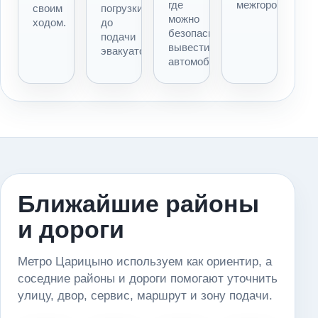
где
межгороду.
своим
погрузки
можно
ходом.
до
безопасно
подачи
вывести
эвакуатора.
автомобиль.
Ближайшие районы
и дороги
Метро Царицыно используем как ориентир, а
соседние районы и дороги помогают уточнить
улицу, двор, сервис, маршрут и зону подачи.