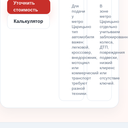
Уточнить
Для
В
стоимость
подачи
зоне
у
метро
Калькулятор
метро
Царицыно
Царицыно
отдельно
тип
учитываем
автомобиля
заблокирован
важен:
колеса,
легковой,
ДТП,
кроссовер,
повреждения
внедорожник,
подвески,
мотоцикл
низкий
или
клиренс
коммерческий
или
транспорт
отсутствие
требуют
ключей.
разной
техники.