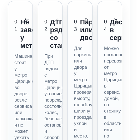
Не
ДТП
Паркинг
Доставк
0
0
0
0
заводится
рядом
или
в
1
2
3
4
у
со
двор
сервис
метро
станцией
Для
Можно
паркинга
согласовать
Машина
При
или
перевозку
стоит
ДТП
двора
от
у
рядом
у
метро
метро
с
метро
Царицыно
Царицыно,
метро
Царицыно
в
во
Царицыно
проверяем
сервис,
дворе,
уточняем
высоту,
домой,
возле
повреждения,
шлагбаум,
на
сервиса
состояние
ширину
стоянку,
или
колес,
проезда,
в
парковки
безопасность
уклон
область
и не
остановки
и
или
может
и
место,
по
уехать
способ