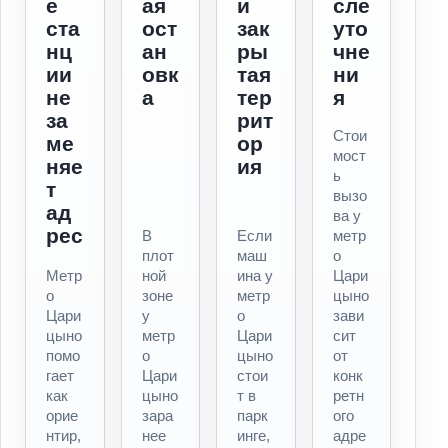
е
ая
и
сле
ста
ост
зак
уто
нц
ан
ры
чне
ии
овк
тая
ни
не
а
тер
я
за
рит
Стои
ме
ор
мост
няе
ия
ь
т
вызо
ад
ва у
рес
В
Если
метр
плот
маш
о
Метр
ной
ина у
Цари
о
зоне
метр
цыно
Цари
у
о
зави
цыно
метр
Цари
сит
помо
о
цыно
от
гает
Цари
стои
конк
как
цыно
т в
ретн
орие
зара
парк
ого
нтир,
нее
инге,
адре