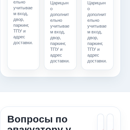
ельно
Царицын
Царицын
учитывае
о
о
м вход,
дополнит
дополнит
двор,
ельно
ельно
паркинг,
учитывае
учитывае
ТПУ и
м вход,
м вход,
адрес
двор,
двор,
доставки.
паркинг,
паркинг,
ТПУ и
ТПУ и
адрес
адрес
доставки.
доставки.
Вопросы по
Можн
Ст
эвакуатору у
вызва
ме