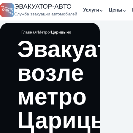
ЭВАКУАТОР-АВТО
Услуги
⌄
Цены
⌄
Служба эвакуации автомобилей
Главная
Метро
Царицыно
Эвакуато
возле
метро
Царицын