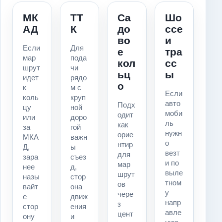
МК
ТТ
Са
Шо
АД
К
до
ссе
во
и
Если
Для
е
тра
мар
пода
кол
сс
шрут
чи
ьц
ы
идет
рядо
о
к
м с
Если
коль
круп
авто
Подх
цу
ной
моби
одит
или
доро
ль
как
за
гой
нужн
орие
МКА
важн
о
нтир
Д,
ы
везт
для
зара
съез
и по
мар
нее
д,
выле
шрут
назы
стор
тном
ов
вайт
она
у
чере
е
движ
напр
з
стор
ения
авле
цент
ону
и