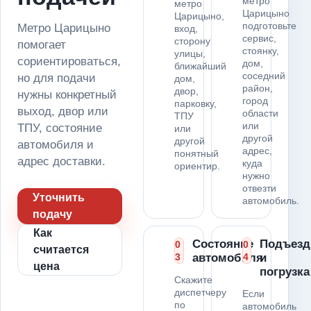
метро
метро
Царицыно
Царицыно,
подготовьте
Метро Царицыно
вход,
сервис,
сторону
помогает
стоянку,
улицы,
сориентироваться,
дом,
ближайший
соседний
но для подачи
дом,
район,
двор,
нужны конкретный
город
парковку,
выход, двор или
области
ТПУ
или
ТПУ, состояние
или
другой
другой
автомобиля и
адрес,
понятный
адрес доставки.
куда
ориентир.
нужно
отвезти
Уточнить
автомобиль.
подачу
Как
Состояние
Подъезд
0
0
считается
3
автомобиля
4
и
цена
погрузка
Скажите
диспетчеру
Если
по
автомобиль