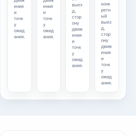
движ
движ
конк
выез
ения
ения
ретн
д,
и
и
ый
стор
точк
точк
выез
ону
у
у
д,
движ
ожид
ожид
стор
ения
ания.
ания.
ону
и
движ
точк
ения
у
и
ожид
точк
ания.
у
ожид
ания.