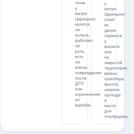
точке
у
у
метро
метро
Царицыно
Царицыно,
стоит
катятся
во
ли
дворе,
колеса,
паркинге,
работает
у
ли
вокзала
руль,
или
есть
на
ли
закрытой
ключи,
территории,
повреждения
важны
после
шлагбаум,
ДТП
высота,
или
ширина
ограничения
проезда
по
и
коробке.
место
для
платформы.