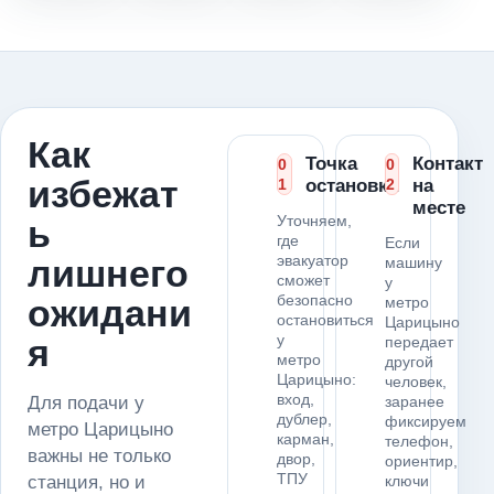
Как
Точка
Контакт
0
0
избежат
1
остановки
2
на
месте
Уточняем,
ь
где
Если
эвакуатор
лишнего
машину
сможет
у
безопасно
ожидани
метро
остановиться
Царицыно
у
я
передает
метро
другой
Царицыно:
человек,
вход,
Для подачи у
заранее
дублер,
фиксируем
метро Царицыно
карман,
телефон,
важны не только
двор,
ориентир,
ТПУ
станция, но и
ключи