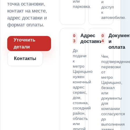
или
и
точка остановки,
парковка.
доступ
контакт на месте,
к
адрес доставки и
автомобилю.
формат оплаты.
Адрес
Докумен
0
0
Уточнить
3
доставки
4
и
детали
оплата
До
подачи
Чек,
Контакты
к
подтверждени
метро
перевозки
Царицыно
от
нужен
метро
конечный
Царицыно,
адрес:
безнал
сервис,
или
дом,
документы
стоянка,
для
соседний
компании
район,
согласуются
область
до
или
выполнения
другой
заявки.