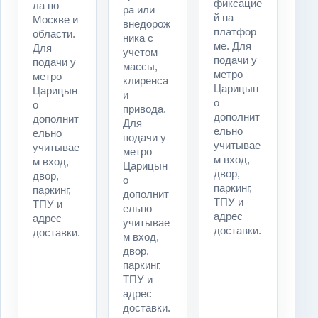
фиксацие
ла по
ра или
й на
Москве и
внедорож
платфор
области.
ника с
ме. Для
Для
учетом
подачи у
подачи у
массы,
метро
метро
клиренса
Царицын
Царицын
и
о
о
привода.
дополнит
дополнит
Для
ельно
ельно
подачи у
учитывае
учитывае
метро
м вход,
м вход,
Царицын
двор,
двор,
о
паркинг,
паркинг,
дополнит
ТПУ и
ТПУ и
ельно
адрес
адрес
учитывае
доставки.
доставки.
м вход,
двор,
паркинг,
ТПУ и
адрес
доставки.