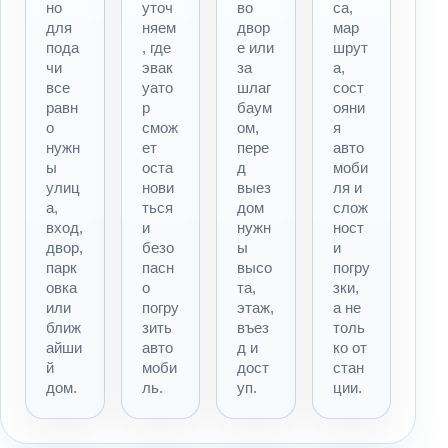
но
уточ
во
са,
для
няем
двор
мар
пода
, где
е или
шрут
чи
эвак
за
а,
все
уато
шлаг
сост
равн
р
баум
ояни
о
смож
ом,
я
нужн
ет
пере
авто
ы
оста
д
моби
улиц
нови
выез
ля и
а,
ться
дом
слож
вход,
и
нужн
ност
двор,
безо
ы
и
парк
пасн
высо
погру
овка
о
та,
зки,
или
погру
этаж,
а не
ближ
зить
въез
толь
айши
авто
д и
ко от
й
моби
дост
стан
дом.
ль.
уп.
ции.