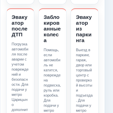
Эваку
Забло
Эваку
атор
киров
атор
после
анные
из
ДТП
колес
парки
а
нга
Погрузка
автомоби
Помощь,
Выезд в
ля после
если
паркинг,
аварии с
автомоби
гараж,
учетом
ль не
двор или
поврежде
катится,
торговый
ний и
поврежде
центр с
безопасн
на
проверко
ости. Для
подвеска,
й высоты
подачи у
руль или
и
метро
коробка.
подъезда
Царицын
Для
. Для
о
подачи у
подачи у
дополнит
метро
метро