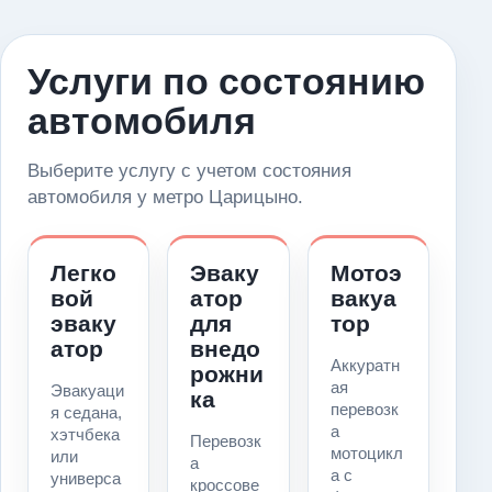
Услуги по состоянию
автомобиля
Выберите услугу с учетом состояния
автомобиля у метро Царицыно.
Легко
Эваку
Мотоэ
вой
атор
вакуа
эваку
для
тор
атор
внедо
Аккуратн
рожни
ая
Эвакуаци
ка
перевозк
я седана,
а
хэтчбека
Перевозк
мотоцикл
или
а
а с
универса
кроссове