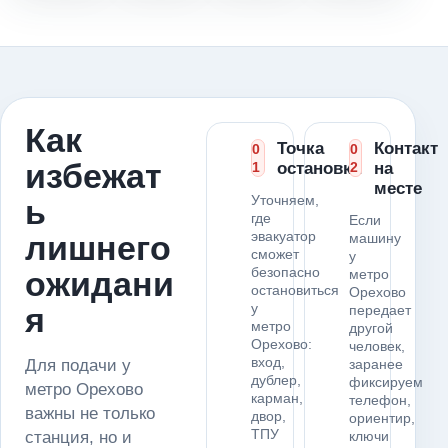
Как
Точка
Контакт
0
0
избежат
1
остановки
2
на
месте
Уточняем,
ь
где
Если
эвакуатор
лишнего
машину
сможет
у
безопасно
ожидани
метро
остановиться
Орехово
у
я
передает
метро
другой
Орехово:
человек,
вход,
Для подачи у
заранее
дублер,
фиксируем
метро Орехово
карман,
телефон,
важны не только
двор,
ориентир,
ТПУ
станция, но и
ключи