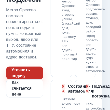
метро
метро
Орехово
Орехово,
подготовьте
Метро Орехово
вход,
сервис,
сторону
помогает
стоянку,
улицы,
сориентироваться,
дом,
ближайший
соседний
но для подачи
дом,
район,
двор,
нужны конкретный
город
парковку,
выход, двор или
области
ТПУ
или
ТПУ, состояние
или
другой
другой
автомобиля и
адрес,
понятный
адрес доставки.
куда
ориентир.
нужно
отвезти
Уточнить
автомобиль.
подачу
Как
Состояние
Подъезд
0
0
считается
3
автомобиля
4
и
цена
погрузка
Скажите
диспетчеру
Если
по
автомобиль