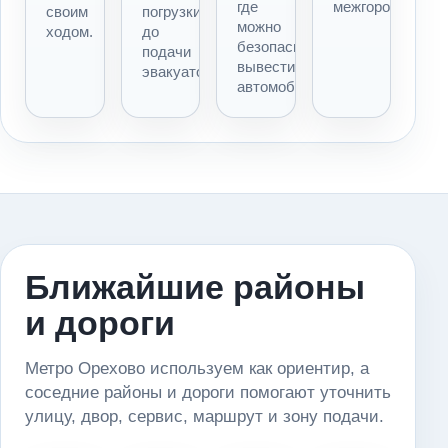
где
межгороду.
своим
погрузки
можно
ходом.
до
безопасно
подачи
вывести
эвакуатора.
автомобиль.
Ближайшие районы
и дороги
Метро Орехово используем как ориентир, а
соседние районы и дороги помогают уточнить
улицу, двор, сервис, маршрут и зону подачи.