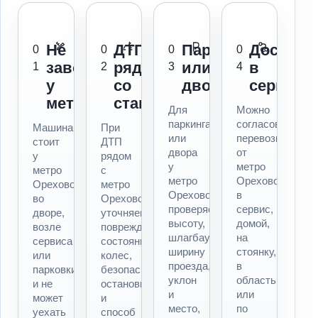
Не
ДТП
Паркинг
Доставк
0
0
0
0
заводится
рядом
или
в
1
2
3
4
у
со
двор
сервис
метро
станцией
Для
Можно
паркинга
согласовать
Машина
При
или
перевозку
стоит
ДТП
двора
от
у
рядом
у
метро
метро
с
метро
Орехово
Орехово,
метро
Орехово
в
во
Орехово
проверяем
сервис,
дворе,
уточняем
высоту,
домой,
возле
повреждения,
шлагбаум,
на
сервиса
состояние
ширину
стоянку,
или
колес,
проезда,
в
парковки
безопасность
уклон
область
и не
остановки
и
или
может
и
место,
по
уехать
способ