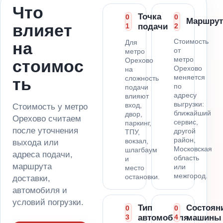
Что
Точка
0
0
Маршрут
влияет
1
подачи
2
Стоимость
Для
на
от
метро
метро
Орехово
стоимос
Орехово
на
меняется
сложность
ть
по
подачи
адресу
влияют
выгрузки:
вход,
Стоимость у метро
ближайший
двор,
Орехово считаем
сервис,
паркинг,
после уточнения
другой
ТПУ,
район,
вокзал,
выхода или
Московская
шлагбаум
адреса подачи,
область
и
маршрута
или
место
межгород.
остановки.
доставки,
автомобиля и
условий погрузки.
Тип
Состоян
0
0
3
автомобиля
4
машины