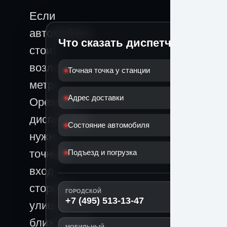
Если
автомобиль
Что сказать диспетчеру
стоит
возле
Точная точка у станции
метро
Адрес доставки
Орехово,
диспетчеру
Состояние автомобиля
нужны
точный
Подъезд и погрузка
вход,
сторона
ГОРОДСКОЙ
+7 (495) 513-13-47
улицы,
ближайший