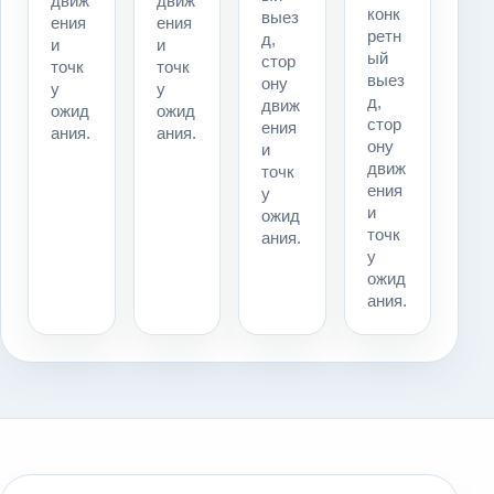
движ
движ
конк
выез
ения
ения
ретн
д,
и
и
ый
стор
точк
точк
выез
ону
у
у
д,
движ
ожид
ожид
стор
ения
ания.
ания.
ону
и
движ
точк
ения
у
и
ожид
точк
ания.
у
ожид
ания.