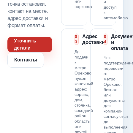
или
и
точка остановки,
парковка.
доступ
контакт на месте,
к
адрес доставки и
автомобилю.
формат оплаты.
Адрес
Докумен
0
0
Уточнить
3
доставки
4
и
детали
оплата
До
подачи
Чек,
Контакты
к
подтверждени
метро
перевозки
Орехово
от
нужен
метро
конечный
Орехово,
адрес:
безнал
сервис,
или
дом,
документы
стоянка,
для
соседний
компании
район,
согласуются
область
до
или
выполнения
другой
заявки.