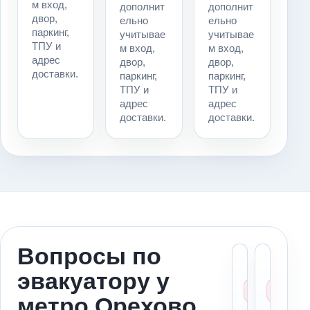
м вход,
дополнит
дополнит
двор,
ельно
ельно
паркинг,
учитывае
учитывае
ТПУ и
м вход,
м вход,
адрес
двор,
двор,
доставки.
паркинг,
паркинг,
ТПУ и
ТПУ и
адрес
адрес
доставки.
доставки.
Вопросы по
Можн
Ст
эвакуатору у
вызва
ме
эваку
за
метро Орехово
к мет
ад