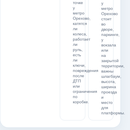
точке
у
у
метро
метро
Орехово
Орехово,
стоит
катятся
во
ли
дворе,
колеса,
паркинге,
работает
у
ли
вокзала
руль,
или
есть
на
ли
закрытой
ключи,
территории,
повреждения
важны
после
шлагбаум,
ДТП
высота,
или
ширина
ограничения
проезда
по
и
коробке.
место
для
платформы.