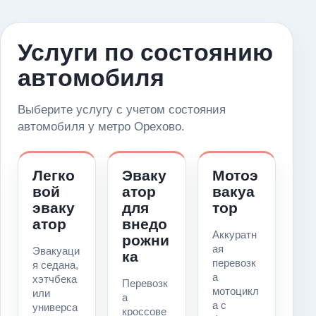
Услуги по состоянию
автомобиля
Выберите услугу с учетом состояния
автомобиля у метро Орехово.
Легко
Эваку
Мотоэ
вой
атор
вакуа
эваку
для
тор
атор
внедо
Аккуратн
рожни
ая
Эвакуаци
ка
перевозк
я седана,
а
хэтчбека
Перевозк
мотоцикл
или
а
а с
универса
кроссове