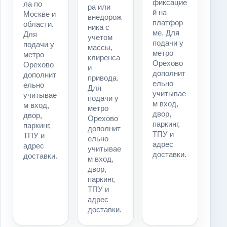
фиксацие
ла по
ра или
й на
Москве и
внедорож
платфор
области.
ника с
ме. Для
Для
учетом
подачи у
подачи у
массы,
метро
метро
клиренса
Орехово
Орехово
и
дополнит
дополнит
привода.
ельно
ельно
Для
учитывае
учитывае
подачи у
м вход,
м вход,
метро
двор,
двор,
Орехово
паркинг,
паркинг,
дополнит
ТПУ и
ТПУ и
ельно
адрес
адрес
учитывае
доставки.
доставки.
м вход,
двор,
паркинг,
ТПУ и
адрес
доставки.