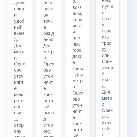
нию,
р,
движ
безо
лучш
вокз
ения
пасн
е
алы,
и
ая
сраз
серв
удоб
точк
у
исы
ный
а
назв
и
выез
ожид
ать
плот
д.
ания.
трас
ные
Для
Для
су
горо
метр
метр
или
дски
о
о
ближ
е
Орех
Орех
айши
зоны
ово
ово
й
. Для
уточ
уточ
съез
метр
няйт
няйт
д.
о
е
е
Для
Орех
конк
конк
метр
ово
ретн
ретн
о
уточ
ый
ый
Орех
няйт
выез
выез
ово
е
д,
д,
уточ
конк
стор
стор
няйт
ретн
ону
ону
е
ый