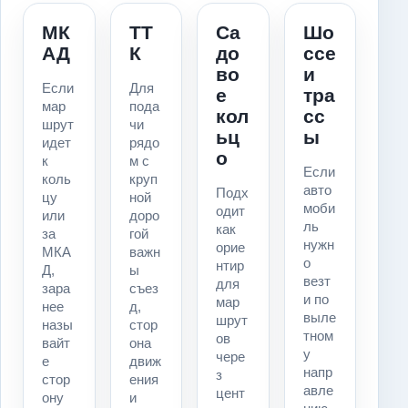
МК
ТТ
Са
Шо
АД
К
до
ссе
во
и
Если
Для
е
тра
мар
пода
кол
сс
шрут
чи
ьц
ы
идет
рядо
о
к
м с
Если
коль
круп
авто
Подх
цу
ной
моби
одит
или
доро
ль
как
за
гой
нужн
орие
МКА
важн
о
нтир
Д,
ы
везт
для
зара
съез
и по
мар
нее
д,
выле
шрут
назы
стор
тном
ов
вайт
она
у
чере
е
движ
напр
з
стор
ения
авле
цент
ону
и