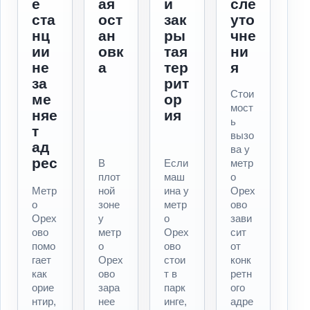
е
ая
и
сле
ста
ост
зак
уто
нц
ан
ры
чне
ии
овк
тая
ни
не
а
тер
я
за
рит
Стои
ме
ор
мост
няе
ия
ь
т
вызо
ад
ва у
рес
В
Если
метр
плот
маш
о
Метр
ной
ина у
Орех
о
зоне
метр
ово
Орех
у
о
зави
ово
метр
Орех
сит
помо
о
ово
от
гает
Орех
стои
конк
как
ово
т в
ретн
орие
зара
парк
ого
нтир,
нее
инге,
адре