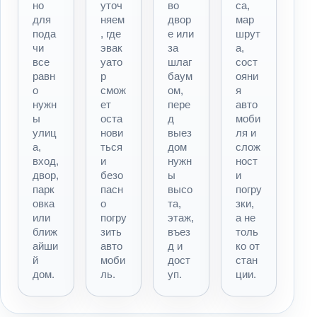
но
уточ
во
са,
для
няем
двор
мар
пода
, где
е или
шрут
чи
эвак
за
а,
все
уато
шлаг
сост
равн
р
баум
ояни
о
смож
ом,
я
нужн
ет
пере
авто
ы
оста
д
моби
улиц
нови
выез
ля и
а,
ться
дом
слож
вход,
и
нужн
ност
двор,
безо
ы
и
парк
пасн
высо
погру
овка
о
та,
зки,
или
погру
этаж,
а не
ближ
зить
въез
толь
айши
авто
д и
ко от
й
моби
дост
стан
дом.
ль.
уп.
ции.