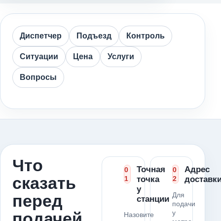
Диспетчер
Подъезд
Контроль
Ситуации
Цена
Услуги
Вопросы
Что
Точная
Адрес
0
0
сказать
1
точка
2
доставк
у
Для
перед
станции
подачи
у
подачей
Назовите