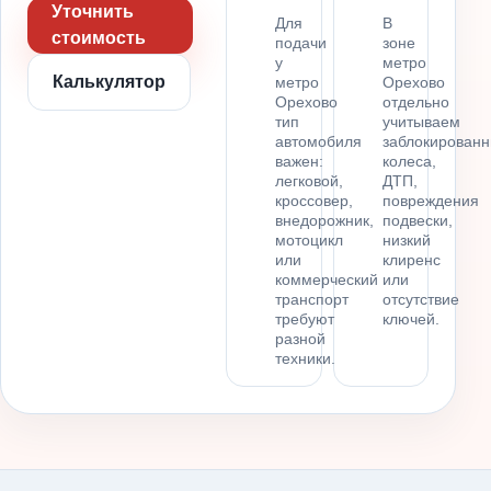
Уточнить
Для
В
стоимость
подачи
зоне
у
метро
Калькулятор
метро
Орехово
Орехово
отдельно
тип
учитываем
автомобиля
заблокирован
важен:
колеса,
легковой,
ДТП,
кроссовер,
повреждения
внедорожник,
подвески,
мотоцикл
низкий
или
клиренс
коммерческий
или
транспорт
отсутствие
требуют
ключей.
разной
техники.