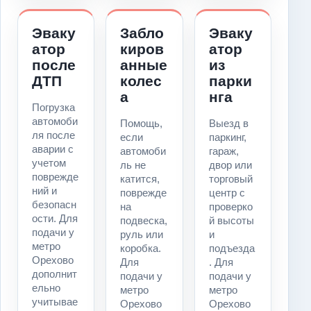
Эваку
Забло
Эваку
атор
киров
атор
после
анные
из
ДТП
колес
парки
а
нга
Погрузка
автомоби
Помощь,
Выезд в
ля после
если
паркинг,
аварии с
автомоби
гараж,
учетом
ль не
двор или
поврежде
катится,
торговый
ний и
поврежде
центр с
безопасн
на
проверко
ости. Для
подвеска,
й высоты
подачи у
руль или
и
метро
коробка.
подъезда
Орехово
Для
. Для
дополнит
подачи у
подачи у
ельно
метро
метро
учитывае
Орехово
Орехово