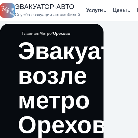
ЭВАКУАТОР-АВТО
Услуги
⌄
Цены
⌄
Служба эвакуации автомобилей
Главная
Метро
Орехово
Эвакуато
возле
метро
Орехово