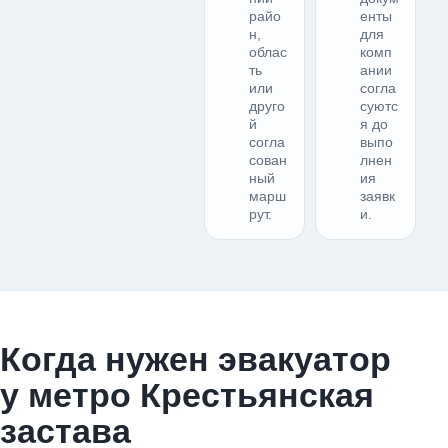
райо
енты
н,
для
облас
комп
ть
ании
или
согла
друго
суютс
й
я до
согла
выпо
сован
лнен
ный
ия
марш
заявк
рут.
и.
Когда нужен эвакуатор
у метро Крестьянская
застава