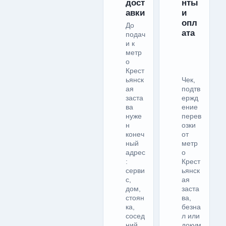
дост
нты
авки
и
опл
До
ата
подач
и к
метр
о
Крест
ьянск
Чек,
ая
подтв
заста
ержд
ва
ение
нуже
перев
н
озки
конеч
от
ный
метр
адрес
о
:
Крест
серви
ьянск
с,
ая
дом,
заста
стоян
ва,
ка,
безна
сосед
л или
ний
докум