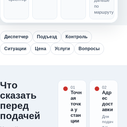
дальше
по
маршруту
Диспетчер
Подъезд
Контроль
Ситуации
Цена
Услуги
Вопросы
Что
01
02
сказать
Точн
Адр
ая
ес
перед
точк
дост
а у
авки
подачей
стан
Для
ции
подач
и у