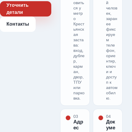
овить
й
Уточнить
ся у
челов
детали
метр
ек,
о
заран
Контакты
Крест
ее
ьянск
фикс
ая
ируе
заста
м
ва:
теле
вход,
фон,
дубле
орие
р,
нтир,
карм
ключ
ан,
и и
двор,
досту
ТПУ
п к
или
автом
парко
обил
вка.
ю.
03
04
Адр
Док
ес
уме