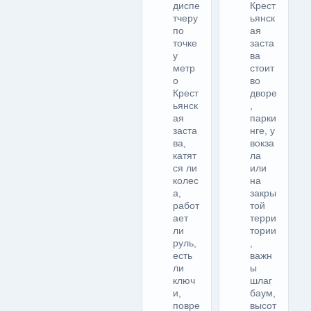
диспе
Крест
тчеру
ьянск
по
ая
точке
заста
у
ва
метр
стоит
о
во
Крест
дворе
ьянск
,
ая
парки
заста
нге, у
ва,
вокза
катят
ла
ся ли
или
колес
на
а,
закры
работ
той
ает
терри
ли
тории
руль,
,
есть
важн
ли
ы
ключ
шлаг
и,
баум,
повре
высот