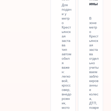
ины
Для
подач
и у
метр
В
о
зоне
Крест
метр
ьянск
о
ая
Крест
заста
ьянск
ва
ая
тип
заста
автом
ва
обил
отдел
я
ьно
важе
учиты
н:
ваем
легко
забло
вой,
киров
кросс
анны
овер,
е
внедо
колес
рожн
а,
ик,
ДТП,
мото
повре