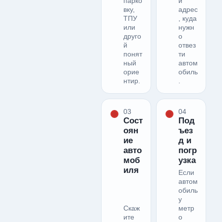
парко
й
вку,
адрес
ТПУ
, куда
или
нужн
друго
о
й
отвез
понят
ти
ный
автом
орие
обиль
нтир.
.
03
04
Сост
Под
оян
ъез
ие
д и
авто
погр
моб
узка
иля
Если
автом
обиль
у
Скаж
метр
ите
о