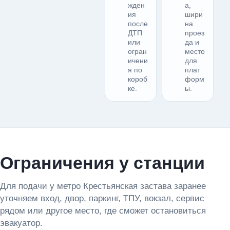
жден
а,
ия
шири
после
на
ДТП
проез
или
да и
огран
место
ичени
для
я по
плат
короб
форм
ке.
ы.
Ограничения у станции
Для подачи у метро Крестьянская застава заранее
уточняем вход, двор, паркинг, ТПУ, вокзал, сервис
рядом или другое место, где сможет остановиться
эвакуатор.