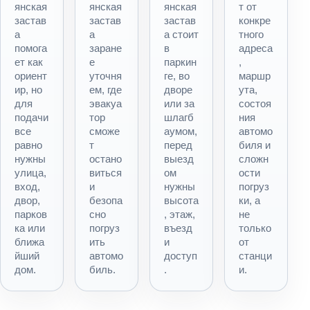
янская
янская
янская
т от
застав
застав
застав
конкре
а
а
а стоит
тного
помога
заране
в
адреса
ет как
е
паркин
,
ориент
уточня
ге, во
маршр
ир, но
ем, где
дворе
ута,
для
эвакуа
или за
состоя
подачи
тор
шлагб
ния
все
сможе
аумом,
автомо
равно
т
перед
биля и
нужны
остано
выезд
сложн
улица,
виться
ом
ости
вход,
и
нужны
погруз
двор,
безопа
высота
ки, а
парков
сно
, этаж,
не
ка или
погруз
въезд
только
ближа
ить
и
от
йший
автомо
доступ
станци
дом.
биль.
.
и.