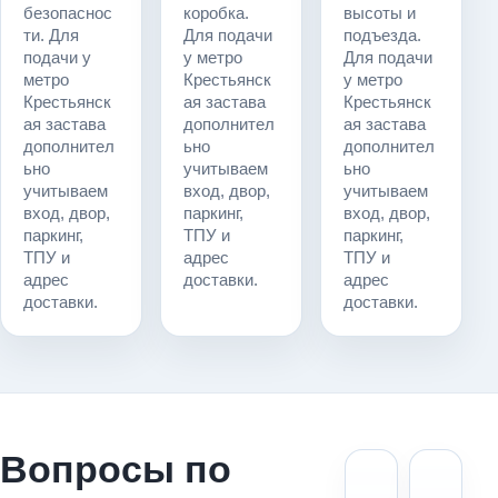
безопаснос
коробка.
высоты и
ти. Для
Для подачи
подъезда.
подачи у
у метро
Для подачи
метро
Крестьянск
у метро
Крестьянск
ая застава
Крестьянск
ая застава
дополнител
ая застава
дополнител
ьно
дополнител
ьно
учитываем
ьно
учитываем
вход, двор,
учитываем
вход, двор,
паркинг,
вход, двор,
паркинг,
ТПУ и
паркинг,
ТПУ и
адрес
ТПУ и
адрес
доставки.
адрес
доставки.
доставки.
Вопросы по
Можно
Ст