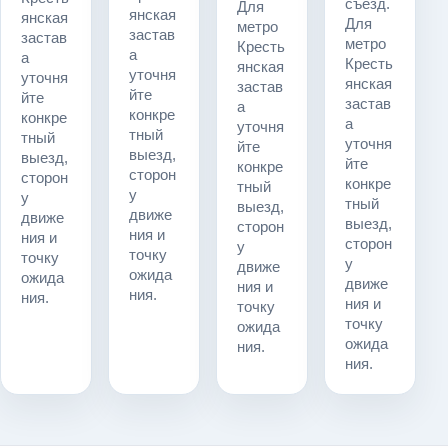
съезд.
Для
янская
янская
Для
метро
застав
застав
метро
Кресть
а
а
Кресть
янская
уточня
уточня
янская
застав
йте
йте
застав
а
конкре
конкре
а
уточня
тный
тный
уточня
йте
выезд,
выезд,
йте
конкре
сторон
сторон
конкре
тный
у
у
тный
выезд,
движе
движе
выезд,
сторон
ния и
ния и
сторон
у
точку
точку
у
движе
ожида
ожида
движе
ния и
ния.
ния.
ния и
точку
точку
ожида
ожида
ния.
ния.