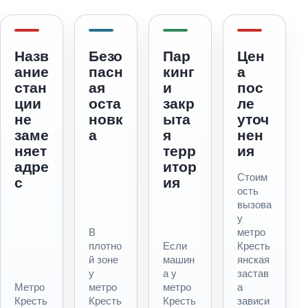
Назв
Безо
Пар
Цен
ание
пасн
кинг
а
стан
ая
и
пос
ции
оста
закр
ле
не
новк
ыта
уточ
заме
а
я
нен
няет
терр
ия
адре
итор
Стоим
с
ия
ость
вызова
у
В
метро
плотно
Если
Кресть
й зоне
машин
янская
у
а у
застав
Метро
метро
метро
а
Кресть
Кресть
Кресть
зависи