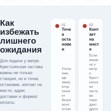
Как
01
02
избежать
Точк
Конт
а
акт
лишнего
оста
на
новк
мест
ожидания
и
е
Если
маши
Для подачи у метро
ну у
Крестьянская застава
Уточн
метр
важны не только
яем,
о
где
Крест
станция, но и точка
эваку
ьянск
остановки, контакт на
атор
ая
месте, адрес
смож
заста
ет
ва
доставки и формат
безоп
пере
оплаты.
асно
дает
остан
друго