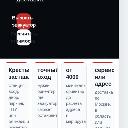
Вызвать
эвакуатор
Рассчитать
стоимость
Крестьянская
точный
от
сервис
застава
вход
4000
или
адрес
станция,
нужен
минимальный
вход,
ориентир,
ориентир
доставка
двор,
где
до
по
паркинг,
эвакуатор
расчета
Москве,
ТПУ
сможет
адреса
в
или
остановиться
и
область
ближайший
маршрута
или
ориентир