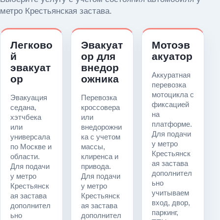
метро Крестьянская застава.
Легково
Эвакуат
Мотоэв
й
ор для
акуатор
эвакуат
внедор
Аккуратная
ор
ожника
перевозка
мотоцикла с
Эвакуация
Перевозка
фиксацией
седана,
кроссовера
на
хэтчбека
или
платформе.
или
внедорожни
Для подачи
универсала
ка с учетом
у метро
по Москве и
массы,
Крестьянск
области.
клиренса и
ая застава
Для подачи
привода.
дополнител
у метро
Для подачи
ьно
Крестьянск
у метро
учитываем
ая застава
Крестьянск
вход, двор,
дополнител
ая застава
паркинг,
ьно
дополнител