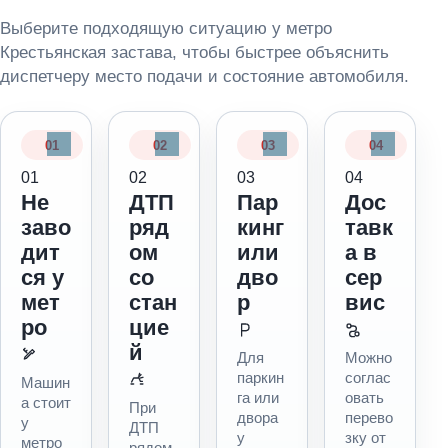
Выберите подходящую ситуацию у метро
Крестьянская застава, чтобы быстрее объяснить
диспетчеру место подачи и состояние автомобиля.
01
02
03
04
Не
ДТП
Пар
Дос
заво
ряд
кинг
тавк
дит
ом
или
а в
ся у
со
дво
сер
мет
стан
р
вис
ро
цие
й
Для
Можно
паркин
соглас
Машин
га или
овать
а стоит
При
двора
перево
у
ДТП
у
зку от
метро
рядом