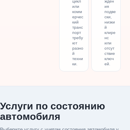
цикл
жден
или
ия
комм
подве
ерчес
ски,
кий
низки
транс
й
порт
клире
требу
нс
ют
или
разно
отсут
й
ствие
техни
ключ
ки.
ей.
Услуги по состоянию
автомобиля
Выберите услугу с учетом состояния автомобиля у