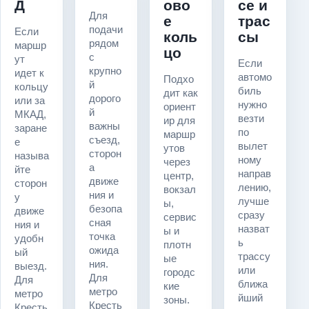
Д
ово
се и
Для
е
трас
подачи
Если
коль
сы
рядом
маршр
цо
с
ут
Если
крупно
идет к
автомо
Подхо
й
кольцу
биль
дит как
дорого
или за
нужно
ориент
й
МКАД,
везти
ир для
важны
заране
по
маршр
съезд,
е
вылет
утов
сторон
называ
ному
через
а
йте
направ
центр,
движе
сторон
лению,
вокзал
ния и
у
лучше
ы,
безопа
движе
сразу
сервис
сная
ния и
назват
ы и
точка
удобн
ь
плотн
ожида
ый
трассу
ые
ния.
выезд.
или
городс
Для
Для
ближа
кие
метро
метро
йший
зоны.
Кресть
Кресть