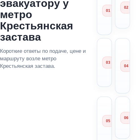
эвакуатору у
вызвать
ме
эвакуато
за
метро
метро
ад
Крестьян
по
Крестьянская
застава?
застава
Сколько
Мо
Короткие ответы по подаче, цене и
стоит
за
маршруту возле метро
эвакуато
ма
возле ме
из
Крестьянская застава.
Крестьян
па
застава?
ря
ме
Можно
Чт
отвезти
ск
автомоб
ди
в
пе
Московс
по
область