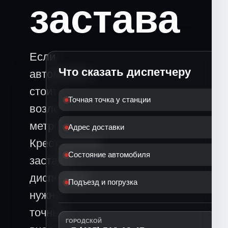
застава
Если
Что сказать диспетчеру
автомобиль
стоит
Точная точка у станции
возле
метро
Адрес доставки
Крестьянская
Состояние автомобиля
застава,
диспетчеру
Подъезд и погрузка
нужны
точный
ГОРОДСКОЙ