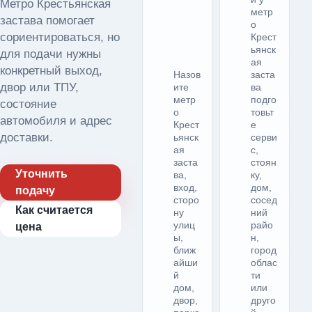
Метро Крестьянская
метр
застава помогает
о
сориентироваться, но
Крест
ьянск
для подачи нужны
ая
конкретный выход,
Назов
заста
двор или ТПУ,
ите
ва
метр
подго
состояние
о
товьт
автомобиля и адрес
Крест
е
доставки.
ьянск
серви
ая
с,
заста
стоян
Уточнить
ва,
ку,
вход,
дом,
подачу
сторо
сосед
Как считается
ну
ний
улиц
райо
цена
ы,
н,
ближ
город
айши
облас
й
ти
дом,
или
двор,
друго