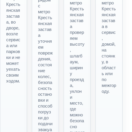
метро
метро
Кресть
с
Кресть
Кресть
янская
метро
янская
янская
застав
Кресть
застав
застав
а, во
янская
а
а в
дворе,
застав
провер
сервис
возле
а
яем
,
сервис
уточня
высоту
домой,
а или
ем
,
на
парков
повреж
шлагб
стоянк
ки и не
дения,
аум,
у, в
может
состоя
ширин
област
уехать
ние
у
ь или
своим
колес,
проезд
по
ходом.
безопа
а,
межгор
сность
уклон
оду.
остано
и
вки и
место,
способ
где
погруз
можно
ки до
безопа
подачи
сно
эвакуа