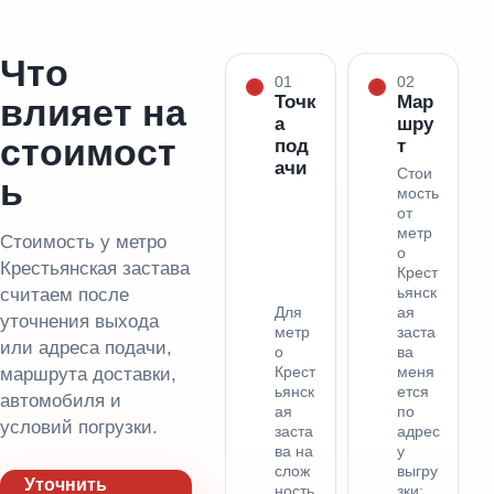
Что
01
02
влияет на
Точк
Мар
а
шру
стоимост
под
т
ачи
Стои
ь
мость
от
метр
Стоимость у метро
о
Крестьянская застава
Крест
ьянск
считаем после
Для
ая
уточнения выхода
метр
заста
или адреса подачи,
о
ва
Крест
меня
маршрута доставки,
ьянск
ется
автомобиля и
ая
по
условий погрузки.
заста
адрес
ва на
у
слож
выгру
Уточнить
ность
зки: