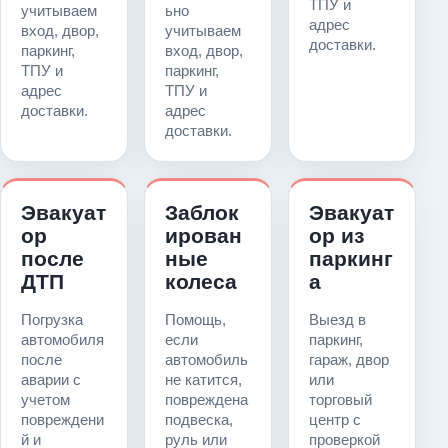
ТПУ и
учитываем
ьно
адрес
вход, двор,
учитываем
доставки.
паркинг,
вход, двор,
ТПУ и
паркинг,
адрес
ТПУ и
доставки.
адрес
доставки.
Эвакуат
Заблок
Эвакуат
ор
ирован
ор из
после
ные
паркинг
ДТП
колеса
а
Погрузка
Помощь,
Выезд в
автомобиля
если
паркинг,
после
автомобиль
гараж, двор
аварии с
не катится,
или
учетом
повреждена
торговый
повреждени
подвеска,
центр с
й и
руль или
проверкой