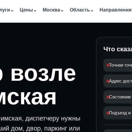
луги
⌄
Цены
⌄
Москва
⌄
Область
⌄
Направления
Что сказ
 возле
Точная точ
Адрес дос
мская
Состояние
Подъезд и 
Римская, диспетчеру нужны
ий дом, двор, паркинг или