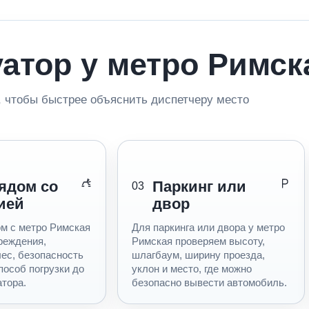
уатор у метро Римск
 чтобы быстрее объяснить диспетчеру место
ядом со
Паркинг или
03
ией
двор
м с метро Римская
Для паркинга или двора у метро
реждения,
Римская проверяем высоту,
лес, безопасность
шлагбаум, ширину проезда,
пособ погрузки до
уклон и место, где можно
атора.
безопасно вывести автомобиль.