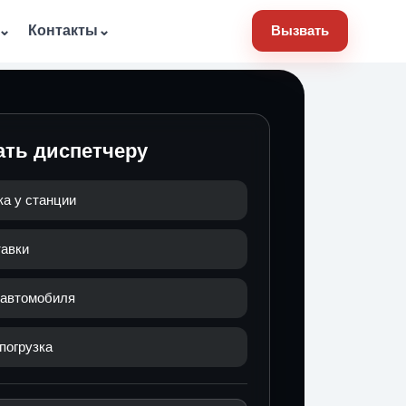
⌄
Контакты
⌄
Вызвать
ать диспетчеру
ка у станции
тавки
 автомобиля
погрузка