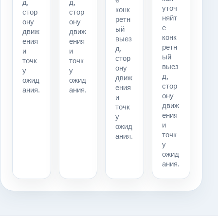
д,
д,
уточ
конк
стор
стор
няйт
ретн
ону
ону
е
ый
движ
движ
конк
выез
ения
ения
ретн
д,
и
и
ый
стор
точк
точк
выез
ону
у
у
д,
движ
ожид
ожид
стор
ения
ания.
ания.
ону
и
движ
точк
ения
у
и
ожид
точк
ания.
у
ожид
ания.