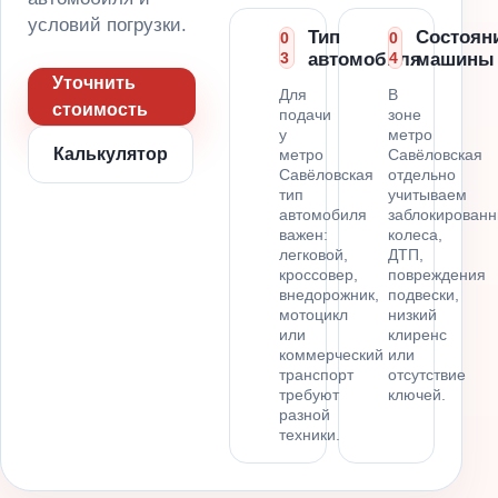
условий погрузки.
Тип
Состоян
0
0
3
автомобиля
4
машины
Уточнить
Для
В
стоимость
подачи
зоне
у
метро
Калькулятор
метро
Савёловская
Савёловская
отдельно
тип
учитываем
автомобиля
заблокирован
важен:
колеса,
легковой,
ДТП,
кроссовер,
повреждения
внедорожник,
подвески,
мотоцикл
низкий
или
клиренс
коммерческий
или
транспорт
отсутствие
требуют
ключей.
разной
техники.