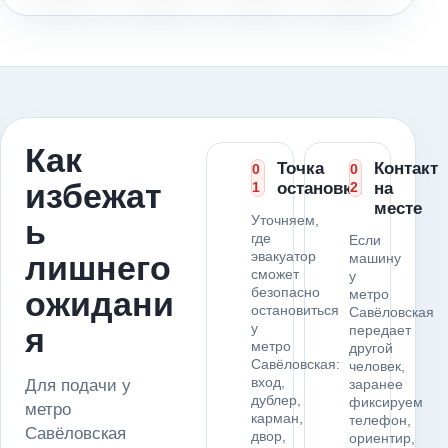
Как
Точка
Контакт
0
0
избежат
1
остановки
2
на
месте
Уточняем,
ь
где
Если
эвакуатор
лишнего
машину
сможет
у
безопасно
ожидани
метро
остановиться
Савёловская
у
я
передает
метро
другой
Савёловская:
человек,
вход,
Для подачи у
заранее
дублер,
фиксируем
метро
карман,
телефон,
Савёловская
двор,
ориентир,