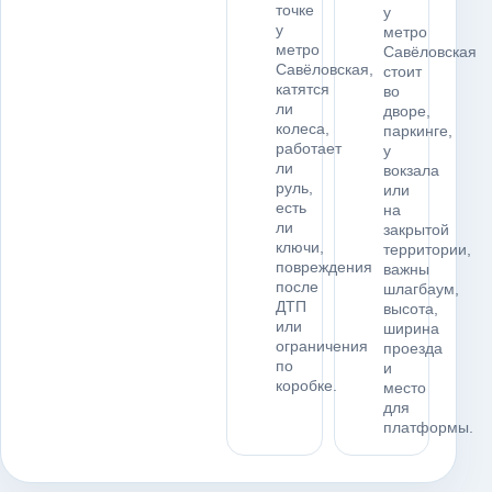
точке
у
у
метро
метро
Савёловская
Савёловская,
стоит
катятся
во
ли
дворе,
колеса,
паркинге,
работает
у
ли
вокзала
руль,
или
есть
на
ли
закрытой
ключи,
территории,
повреждения
важны
после
шлагбаум,
ДТП
высота,
или
ширина
ограничения
проезда
по
и
коробке.
место
для
платформы.