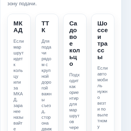
зону подачи.
МК
ТТ
Са
Шо
АД
К
до
ссе
во
и
Если
Для
е
тра
мар
пода
кол
сс
шрут
чи
ьц
ы
идет
рядо
о
к
м с
Если
коль
круп
авто
Подх
цу
ной
моби
одит
или
доро
ль
как
за
гой
нужн
орие
МКА
важн
о
нтир
Д,
ы
везт
для
зара
съез
и по
мар
нее
д,
выле
шрут
назы
стор
тном
ов
вайт
она
у
чере
е
движ