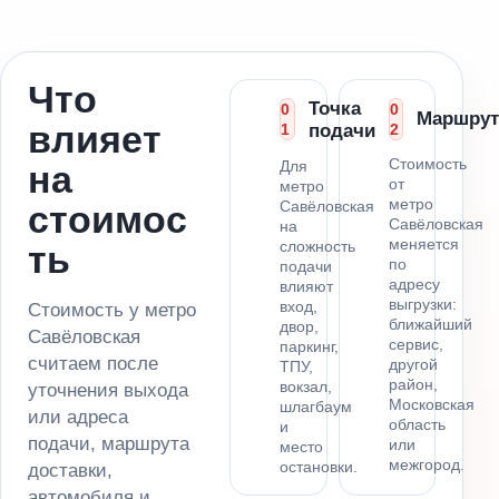
Что
Точка
0
0
Маршрут
влияет
1
подачи
2
Стоимость
Для
на
от
метро
метро
Савёловская
стоимос
Савёловская
на
меняется
сложность
ть
по
подачи
адресу
влияют
выгрузки:
вход,
Стоимость у метро
ближайший
двор,
Савёловская
сервис,
паркинг,
считаем после
другой
ТПУ,
район,
вокзал,
уточнения выхода
Московская
шлагбаум
или адреса
область
и
подачи, маршрута
или
место
межгород.
остановки.
доставки,
автомобиля и