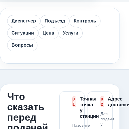
Диспетчер
Подъезд
Контроль
Ситуации
Цена
Услуги
Вопросы
Что
Точная
Адрес
0
0
сказать
1
точка
2
доставк
у
Для
перед
станции
подачи
у
подачей
Назовите