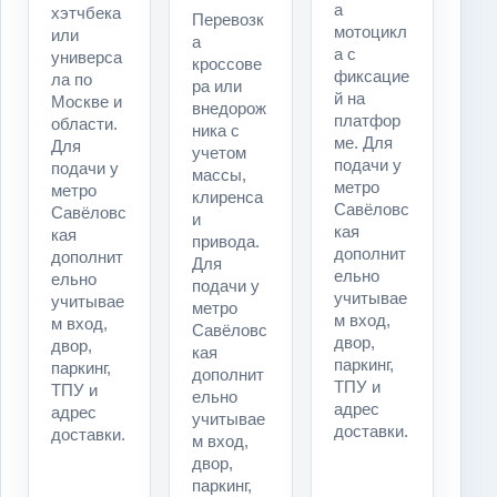
а
хэтчбека
Перевозк
мотоцикл
или
а
а с
универса
кроссове
фиксацие
ла по
ра или
й на
Москве и
внедорож
платфор
области.
ника с
ме. Для
Для
учетом
подачи у
подачи у
массы,
метро
метро
клиренса
Савёловс
Савёловс
и
кая
кая
привода.
дополнит
дополнит
Для
ельно
ельно
подачи у
учитывае
учитывае
метро
м вход,
м вход,
Савёловс
двор,
двор,
кая
паркинг,
паркинг,
дополнит
ТПУ и
ТПУ и
ельно
адрес
адрес
учитывае
доставки.
доставки.
м вход,
двор,
паркинг,