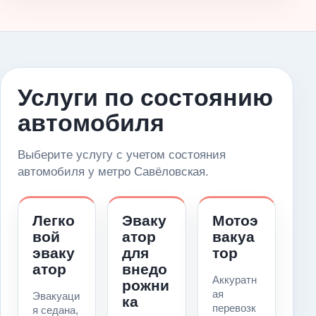
Услуги по состоянию
автомобиля
Выберите услугу с учетом состояния
автомобиля у метро Савёловская.
Легко
Эваку
Мотоэ
вой
атор
вакуа
эваку
для
тор
атор
внедо
Аккуратн
рожни
ая
Эвакуаци
ка
перевозк
я седана,