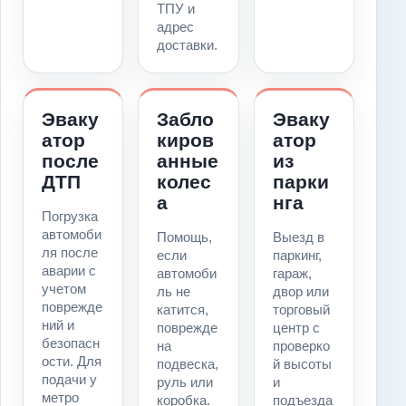
ТПУ и
адрес
доставки.
Эваку
Забло
Эваку
атор
киров
атор
после
анные
из
ДТП
колес
парки
а
нга
Погрузка
автомоби
Помощь,
Выезд в
ля после
если
паркинг,
аварии с
автомоби
гараж,
учетом
ль не
двор или
поврежде
катится,
торговый
ний и
поврежде
центр с
безопасн
на
проверко
ости. Для
подвеска,
й высоты
подачи у
руль или
и
метро
коробка.
подъезда