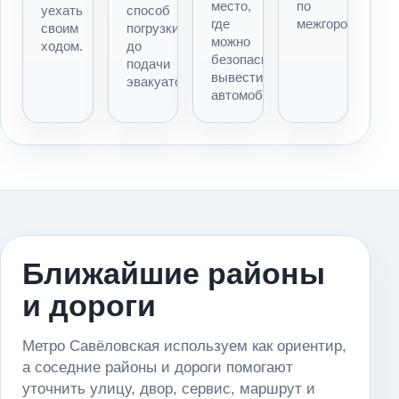
место,
по
уехать
способ
где
межгороду.
своим
погрузки
можно
ходом.
до
безопасно
подачи
вывести
эвакуатора.
автомобиль.
Ближайшие районы
и дороги
Метро Савёловская используем как ориентир,
а соседние районы и дороги помогают
уточнить улицу, двор, сервис, маршрут и