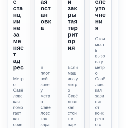
е
ая
и
сле
ста
ост
зак
уто
нц
ан
ры
чне
ии
овк
тая
ни
не
а
тер
я
за
рит
Стои
ме
ор
мост
няе
ия
ь
т
вызо
ад
ва у
рес
В
Если
метр
плот
маш
о
Метр
ной
ина у
Савё
о
зоне
метр
ловс
Савё
у
о
кая
ловс
метр
Савё
зави
кая
о
ловс
сит
помо
Савё
кая
от
гает
ловс
стои
конк
как
кая
т в
ретн
орие
зара
парк
ого