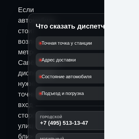
Если
автомобиль
Что сказать диспетчеру
стоит
возле
Точная точка у станции
метро
Адрес доставки
Савёловская,
диспетчеру
Состояние автомобиля
нужны
точный
Подъезд и погрузка
вход,
сторона
ГОРОДСКОЙ
+7 (495) 513-13-47
улицы,
ближайший