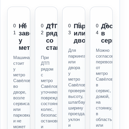
Не
ДТП
Паркинг
Доставк
0
0
0
0
заводится
рядом
или
в
1
2
3
4
у
со
двор
сервис
метро
станцией
Для
Можно
паркинга
согласовать
Машина
При
или
перевозку
стоит
ДТП
двора
от
у
рядом
у
метро
метро
с
метро
Савёловская
Савёловская,
метро
Савёловская
в
во
Савёловская
проверяем
сервис,
дворе,
уточняем
высоту,
домой,
возле
повреждения,
шлагбаум,
на
сервиса
состояние
ширину
стоянку,
или
колес,
проезда,
в
парковки
безопасность
уклон
область
и не
остановки
и
или
может
и