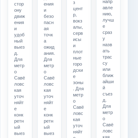
напр
з
стор
ения
авле
цент
ону
и
нию,
р,
движ
безо
лучш
вокз
ения
пасн
е
алы,
и
ая
сраз
серв
удоб
точк
у
исы
ный
а
назв
и
выез
ожид
ать
плот
д.
ания.
трас
ные
Для
Для
су
горо
метр
метр
или
дски
о
о
ближ
е
Савё
Савё
айши
зоны
ловс
ловс
й
. Для
кая
кая
съез
метр
уточ
уточ
д.
о
няйт
няйт
Для
Савё
е
е
метр
ловс
конк
конк
о
кая
ретн
ретн
Савё
уточ
ый
ый
ловс
няйт
выез
выез
кая
е