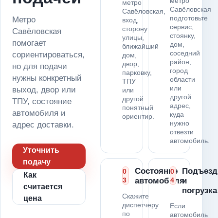
метро
метро
Савёловская
Савёловская,
подготовьте
Метро
вход,
сервис,
сторону
Савёловская
стоянку,
улицы,
помогает
дом,
ближайший
соседний
сориентироваться,
дом,
район,
двор,
но для подачи
город
парковку,
нужны конкретный
области
ТПУ
или
выход, двор или
или
другой
другой
ТПУ, состояние
адрес,
понятный
автомобиля и
куда
ориентир.
нужно
адрес доставки.
отвезти
автомобиль.
Уточнить
подачу
Состояние
Подъезд
0
0
Как
3
автомобиля
4
и
считается
погрузка
Скажите
цена
диспетчеру
Если
по
автомобиль