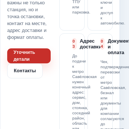
ТПУ
важны не только
ключи
или
и
станция, но и
парковка.
доступ
точка остановки,
к
контакт на месте,
автомобилю.
адрес доставки и
формат оплаты.
Адрес
Докумен
0
0
3
доставки
4
и
Уточнить
оплата
До
детали
подачи
Чек,
к
подтверждени
Контакты
метро
перевозки
Савёловская
от
нужен
метро
конечный
Савёловская,
адрес:
безнал
сервис,
или
дом,
документы
стоянка,
для
соседний
компании
район,
согласуются
область
до
или