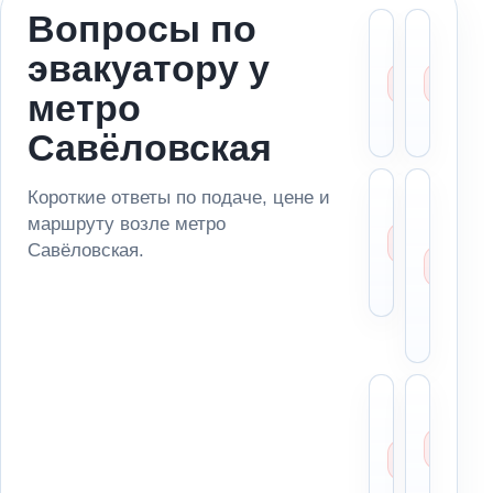
Вопросы по
Можн
Ст
эвакуатору у
вызва
ме
эвакуа
за
метро
метро
ад
Савёл
по
Савёловская
Сколь
Мо
Короткие ответы по подаче, цене и
стоит
за
маршруту возле метро
эваку
ма
Савёловская.
возле
из
Савёл
па
ря
ме
Можн
Чт
отвез
ск
автом
ди
в
пе