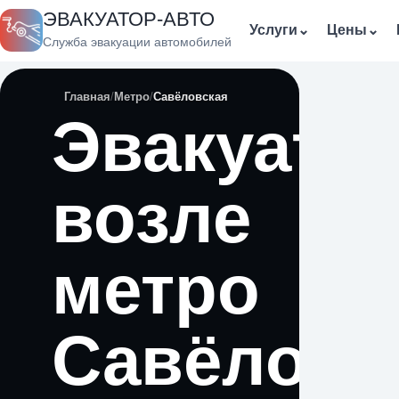
ЭВАКУАТОР-АВТО
Услуги
⌄
Цены
⌄
Служба эвакуации автомобилей
Главная
Метро
Савёловская
Эвакуато
возле
метро
Савёловс