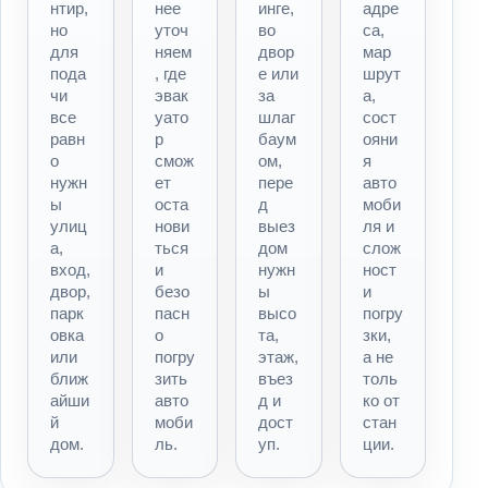
нтир,
нее
инге,
адре
но
уточ
во
са,
для
няем
двор
мар
пода
, где
е или
шрут
чи
эвак
за
а,
все
уато
шлаг
сост
равн
р
баум
ояни
о
смож
ом,
я
нужн
ет
пере
авто
ы
оста
д
моби
улиц
нови
выез
ля и
а,
ться
дом
слож
вход,
и
нужн
ност
двор,
безо
ы
и
парк
пасн
высо
погру
овка
о
та,
зки,
или
погру
этаж,
а не
ближ
зить
въез
толь
айши
авто
д и
ко от
й
моби
дост
стан
дом.
ль.
уп.
ции.