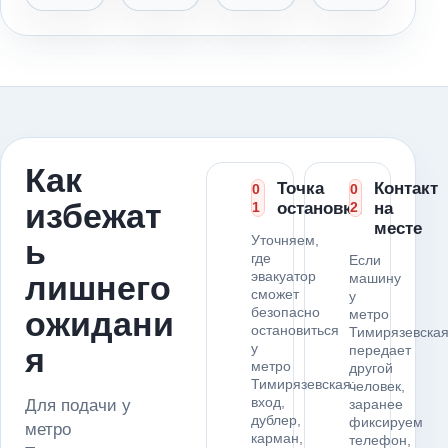
Как
Точка
Контакт
0
0
избежат
1
остановки
2
на
месте
Уточняем,
ь
где
Если
эвакуатор
лишнего
машину
сможет
у
безопасно
ожидани
метро
остановиться
Тимирязевска
у
я
передает
метро
другой
Тимирязевская:
человек,
вход,
Для подачи у
заранее
дублер,
фиксируем
метро
карман,
телефон,