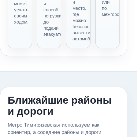
и
или
может
и
место,
по
уехать
способ
где
межгороду.
своим
погрузки
можно
ходом.
до
безопасно
подачи
вывести
эвакуатора.
автомобиль.
Ближайшие районы
и дороги
Метро Тимирязевская используем как
ориентир, а соседние районы и дороги