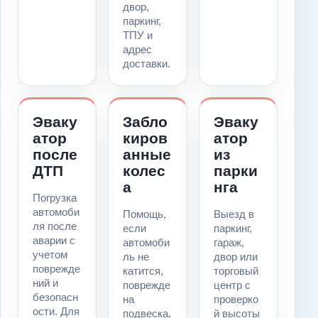
двор,
паркинг,
ТПУ и
адрес
доставки.
Эваку
Забло
Эваку
атор
киров
атор
после
анные
из
ДТП
колес
парки
а
нга
Погрузка
автомоби
Помощь,
Выезд в
ля после
если
паркинг,
аварии с
автомоби
гараж,
учетом
ль не
двор или
поврежде
катится,
торговый
ний и
поврежде
центр с
безопасн
на
проверко
ости. Для
подвеска,
й высоты