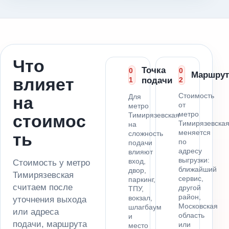
Что
Точка
0
0
Маршрут
влияет
1
подачи
2
Стоимость
Для
на
от
метро
метро
Тимирязевская
стоимос
Тимирязевска
на
меняется
сложность
ть
по
подачи
адресу
влияют
выгрузки:
вход,
Стоимость у метро
ближайший
двор,
Тимирязевская
сервис,
паркинг,
считаем после
другой
ТПУ,
район,
вокзал,
уточнения выхода
Московская
шлагбаум
или адреса
область
и
подачи, маршрута
или
место