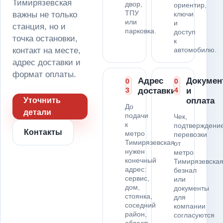
Тимирязевская
двор,
ориентир,
ТПУ
важны не только
ключи
или
и
станция, но и
парковка.
доступ
точка остановки,
к
контакт на месте,
автомобилю.
адрес доставки и
формат оплаты.
Адрес
Докумен
0
0
3
доставки
4
и
Уточнить
оплата
До
детали
подачи
Чек,
к
подтверждени
Контакты
метро
перевозки
Тимирязевская
от
нужен
метро
конечный
Тимирязевская
адрес:
безнал
сервис,
или
дом,
документы
стоянка,
для
соседний
компании
район,
согласуются