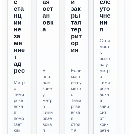
е
ая
и
сле
ста
ост
зак
уто
нц
ан
ры
чне
ии
овк
тая
ни
не
а
тер
я
за
рит
Стои
ме
ор
мост
няе
ия
ь
т
вызо
ад
ва у
рес
В
Если
метр
плот
маш
о
Метр
ной
ина у
Тими
о
зоне
метр
рязе
Тими
у
о
вска
рязе
метр
Тими
я
вска
о
рязе
зави
я
Тими
вска
сит
помо
рязе
я
от
гает
вска
стои
конк
как
я
т в
ретн