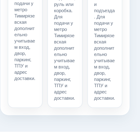
подачи у
руль или
и
метро
коробка.
подъезда
Тимирязе
Для
. Для
вская
подачи у
подачи у
дополнит
метро
метро
ельно
Тимирязе
Тимирязе
учитывае
вская
вская
м вход,
дополнит
дополнит
двор,
ельно
ельно
паркинг,
учитывае
учитывае
ТПУ и
м вход,
м вход,
адрес
двор,
двор,
доставки.
паркинг,
паркинг,
ТПУ и
ТПУ и
адрес
адрес
доставки.
доставки.