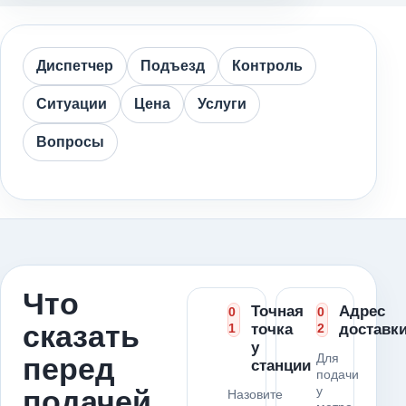
Диспетчер
Подъезд
Контроль
Ситуации
Цена
Услуги
Вопросы
Что
Точная
Адрес
0
0
сказать
1
точка
2
доставк
у
Для
перед
станции
подачи
у
подачей
Назовите