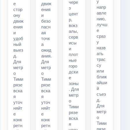
у
чере
е
движ
напр
з
стор
ения
авле
цент
ону
и
нию,
р,
движ
безо
лучш
вокз
ения
пасн
е
алы,
и
ая
сраз
серв
удоб
точк
у
исы
ный
а
назв
и
выез
ожид
ать
плот
д.
ания.
трас
ные
Для
Для
су
горо
метр
метр
или
дски
о
о
ближ
е
Тими
Тими
айши
зоны
рязе
рязе
й
. Для
вска
вска
съез
метр
я
я
д.
о
уточ
уточ
Для
Тими
няйт
няйт
метр
рязе
е
е
о
вска
конк
конк
Тими
я
ретн
ретн
рязе
уточ