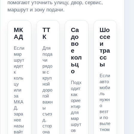
помогают уточнить улицу, двор, сервис,
маршрут и зону подачи.
МК
ТТ
Са
Шо
АД
К
до
ссе
во
и
Если
Для
е
тра
мар
пода
кол
сс
шрут
чи
ьц
ы
идет
рядо
о
к
м с
Если
коль
круп
авто
Подх
цу
ной
моби
одит
или
доро
ль
как
за
гой
нужн
орие
МКА
важн
о
нтир
Д,
ы
везт
для
зара
съез
и по
мар
нее
д,
выле
шрут
назы
стор
тном
ов
вайт
она