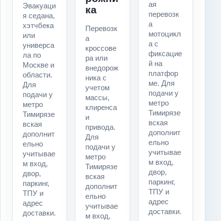
ая
Эвакуаци
ка
перевозк
я седана,
а
хэтчбека
Перевозк
мотоцикл
или
а
а с
универса
кроссове
фиксацие
ла по
ра или
й на
Москве и
внедорож
платфор
области.
ника с
ме. Для
Для
учетом
подачи у
подачи у
массы,
метро
метро
клиренса
Тимирязе
Тимирязе
и
вская
вская
привода.
дополнит
дополнит
Для
ельно
ельно
подачи у
учитывае
учитывае
метро
м вход,
м вход,
Тимирязе
двор,
двор,
вская
паркинг,
паркинг,
дополнит
ТПУ и
ТПУ и
ельно
адрес
адрес
учитывае
доставки.
доставки.
м вход,