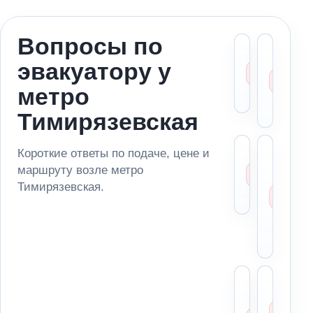
Вопросы по
Можно
Ст
эвакуатору у
эвакуа
ме
метро
за
метро
Тимир
ад
по
Тимирязевская
Сколь
Мо
Короткие ответы по подаче, цене и
эваку
за
маршруту возле метро
метро
ма
Тимирязевская.
Тимир
из
па
ря
ме
Можн
Чт
отвез
ск
автом
ди