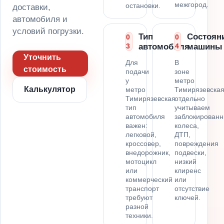
межгород.
остановки.
доставки,
автомобиля и
условий погрузки.
Тип
Состоян
0
0
3
автомобиля
4
машины
Уточнить
Для
В
стоимость
подачи
зоне
у
метро
Калькулятор
метро
Тимирязевска
Тимирязевская
отдельно
тип
учитываем
автомобиля
заблокирован
важен:
колеса,
легковой,
ДТП,
кроссовер,
повреждения
внедорожник,
подвески,
мотоцикл
низкий
или
клиренс
коммерческий
или
транспорт
отсутствие
требуют
ключей.
разной
техники.