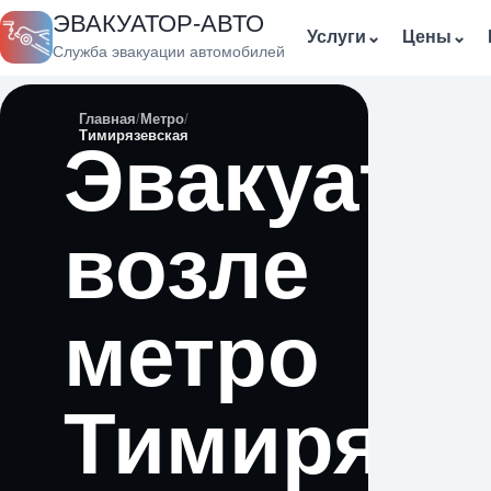
ЭВАКУАТОР-АВТО
Услуги
⌄
Цены
⌄
Служба эвакуации автомобилей
Главная
Метро
Тимирязевская
Эвакуато
возле
метро
Тимирязе