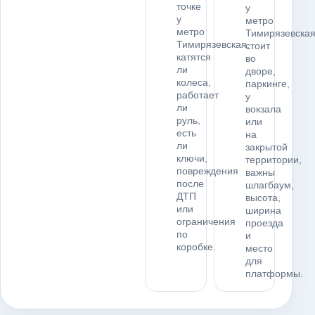
точке
у
у
метро
метро
Тимирязевска
Тимирязевская,
стоит
катятся
во
ли
дворе,
колеса,
паркинге,
работает
у
ли
вокзала
руль,
или
есть
на
ли
закрытой
ключи,
территории,
повреждения
важны
после
шлагбаум,
ДТП
высота,
или
ширина
ограничения
проезда
по
и
коробке.
место
для
платформы.