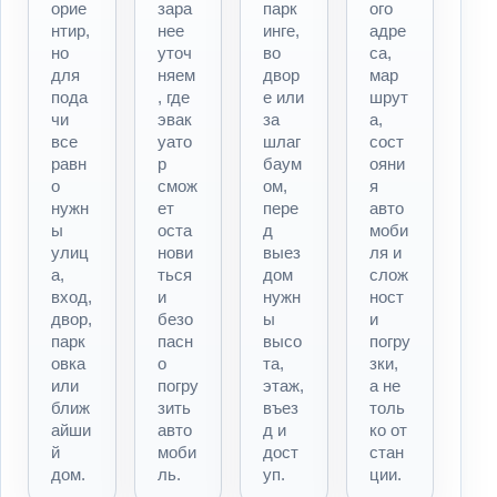
орие
зара
парк
ого
нтир,
нее
инге,
адре
но
уточ
во
са,
для
няем
двор
мар
пода
, где
е или
шрут
чи
эвак
за
а,
все
уато
шлаг
сост
равн
р
баум
ояни
о
смож
ом,
я
нужн
ет
пере
авто
ы
оста
д
моби
улиц
нови
выез
ля и
а,
ться
дом
слож
вход,
и
нужн
ност
двор,
безо
ы
и
парк
пасн
высо
погру
овка
о
та,
зки,
или
погру
этаж,
а не
ближ
зить
въез
толь
айши
авто
д и
ко от
й
моби
дост
стан
дом.
ль.
уп.
ции.