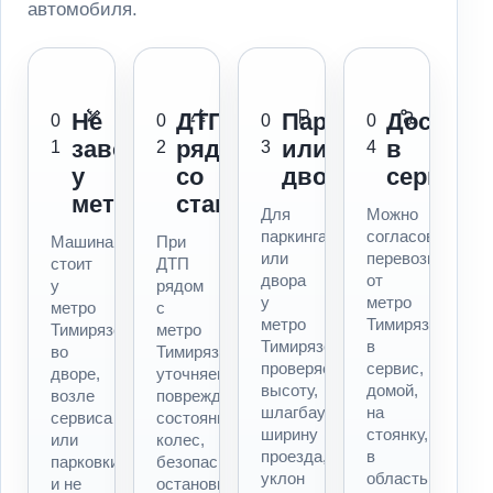
автомобиля.
Не
ДТП
Паркинг
Доставк
0
0
0
0
заводится
рядом
или
в
1
2
3
4
у
со
двор
сервис
метро
станцией
Для
Можно
паркинга
согласовать
Машина
При
или
перевозку
стоит
ДТП
двора
от
у
рядом
у
метро
метро
с
метро
Тимирязевская
Тимирязевская,
метро
Тимирязевская
в
во
Тимирязевская
проверяем
сервис,
дворе,
уточняем
высоту,
домой,
возле
повреждения,
шлагбаум,
на
сервиса
состояние
ширину
стоянку,
или
колес,
проезда,
в
парковки
безопасность
уклон
область
и не
остановки