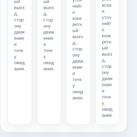
ый
ый
вска
няйт
выез
выез
я
е
д,
д,
уточ
конк
стор
стор
няйт
ретн
ону
ону
е
ый
движ
движ
конк
выез
ения
ения
ретн
д,
и
и
ый
стор
точк
точк
выез
ону
у
у
д,
движ
ожид
ожид
стор
ения
ания.
ания.
ону
и
движ
точк
ения
у
и
ожид
точк
ания.
у
ожид
ания.