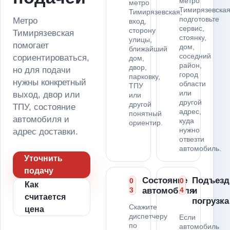
метро
метро
Тимирязевска
Тимирязевская,
подготовьте
Метро
вход,
сервис,
сторону
Тимирязевская
стоянку,
улицы,
помогает
дом,
ближайший
соседний
сориентироваться,
дом,
район,
двор,
но для подачи
город
парковку,
нужны конкретный
области
ТПУ
или
выход, двор или
или
другой
другой
ТПУ, состояние
адрес,
понятный
автомобиля и
куда
ориентир.
нужно
адрес доставки.
отвезти
автомобиль.
Уточнить
подачу
Состояние
Подъезд
0
0
Как
3
автомобиля
4
и
считается
погрузка
Скажите
цена
диспетчеру
Если
по
автомобиль