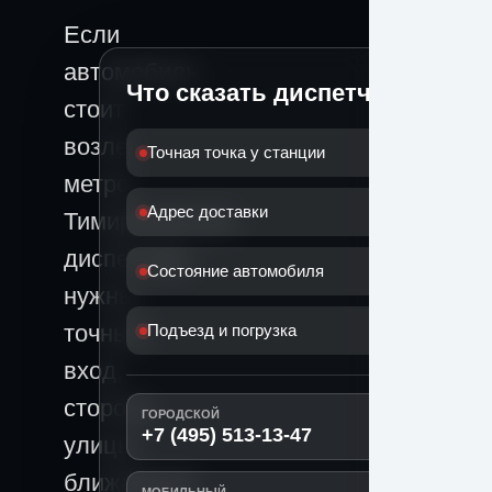
Если
автомобиль
Что сказать диспетчеру
стоит
возле
Точная точка у станции
метро
Адрес доставки
Тимирязевская,
диспетчеру
Состояние автомобиля
нужны
точный
Подъезд и погрузка
вход,
сторона
ГОРОДСКОЙ
+7 (495) 513-13-47
улицы,
ближайший