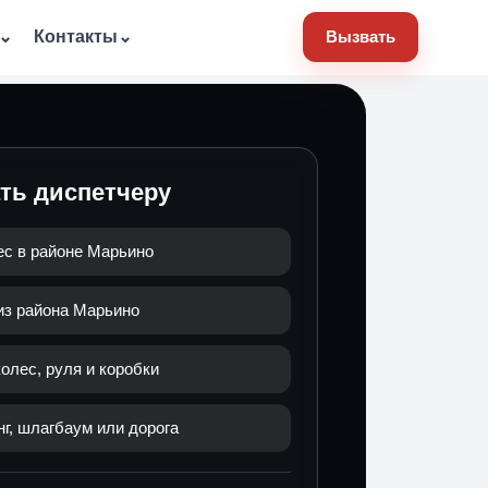
⌄
Контакты
⌄
Вызвать
ать диспетчеру
ес в районе Марьино
из района Марьино
олес, руля и коробки
нг, шлагбаум или дорога