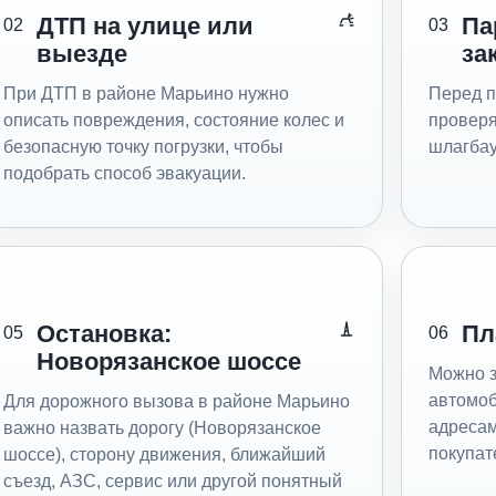
ДТП на улице или
Па
02
03
выезде
за
При ДТП в районе Марьино нужно
Перед п
описать повреждения, состояние колес и
проверя
безопасную точку погрузки, чтобы
шлагбау
подобрать способ эвакуации.
Остановка:
Пл
05
06
Новорязанское шоссе
Можно з
автомоб
Для дорожного вызова в районе Марьино
адресами
важно назвать дорогу (Новорязанское
покупат
шоссе), сторону движения, ближайший
съезд, АЗС, сервис или другой понятный