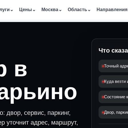
луги
⌄
Цены
⌄
Москва
⌄
Область
⌄
Направления
Что сказ
р в
Точный адр
арьино
Куда везти 
Состояние к
 двор, сервис, паркинг,
Двор, парки
ер уточнит адрес, маршрут,