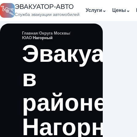
ЭВАКУАТОР-АВТО
Услуги
⌄
Цены
⌄
Служба эвакуации автомобилей
Главная
Округа Москвы
ЮАО
Нагорный
Эвакуато
в
районе
Нагорны