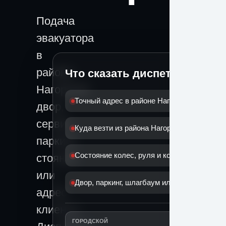
Подача
эвакуатора
в
районе
Что сказать диспетчеру
Нагорный:
Точный адрес в районе Нагорный
двор,
сервис,
Куда везти из района Нагорный
паркинг,
Состояние колес, руля и коробки
стоянка
или
Двор, паркинг, шлагбаум или дорога
адрес
клиента.
ГОРОДСКОЙ