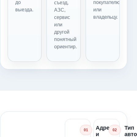
до
покупателю
съезд,
выезда.
или
АЗС,
владельцу.
сервис
или
другой
понятный
ориентир.
Адрес
Тип
01
02
и
авт