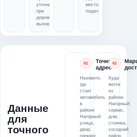
уточнить
место
при
подачи
дорожном
вызове
Точный
Мар
01
02
адрес
дос
Назовите,
Куда
где
везти
стоит
из
автомобиль
района
в
Нагорный:
Данные
районе
сервис,
для
Нагорный:
дом,
улица,
стоянка,
точного
двор,
соседний
паркинг,
район,