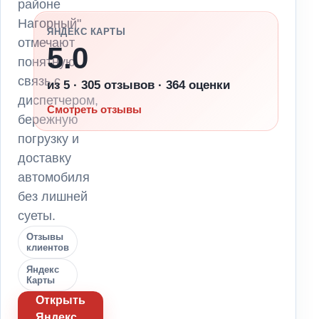
районе
Нагорный"
ЯНДЕКС КАРТЫ
отмечают
5.0
понятную
связь с
из 5 · 305 отзывов · 364 оценки
диспетчером,
Смотреть отзывы
бережную
погрузку и
доставку
автомобиля
без лишней
суеты.
Отзывы
клиентов
Яндекс
Карты
Открыть
Яндекс