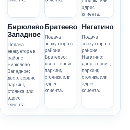
стоянка или
адрес
клиента.
Бирюлево
Братеево
Нагатино
Западное
Подача
Подача
эвакуатора в
эвакуатора в
Подача
районе
районе
эвакуатора в
Братеево:
Нагатино:
районе
двор, сервис,
двор, сервис,
Бирюлево
паркинг,
паркинг,
Западное:
стоянка или
стоянка или
двор, сервис,
адрес
адрес
паркинг,
клиента.
клиента.
стоянка или
адрес
клиента.