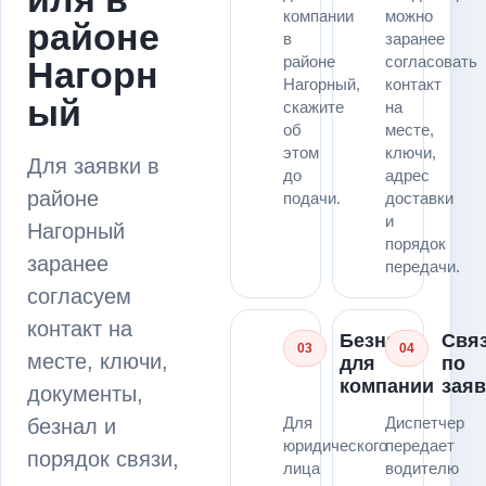
компании
можно
районе
в
заранее
районе
согласовать
Нагорн
Нагорный,
контакт
ый
скажите
на
об
месте,
этом
ключи,
Для заявки в
до
адрес
районе
подачи.
доставки
и
Нагорный
порядок
заранее
передачи.
согласуем
контакт на
Безнал
Свя
03
04
месте, ключи,
для
по
компании
заяв
документы,
Для
Диспетчер
безнал и
юридического
передает
порядок связи,
лица
водителю