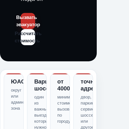
Вызвать
эвакуатор
Рассчитать
стоимость
ЮАО
Варшавское
от
точный
шоссе
4000
адрес
округ
или
один
минимальная
двор,
административная
из
стоимость
паркинг,
зона
важных
вызова
сервис,
выездов,
по
шоссе
который
городу
или
нужно
другое