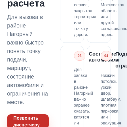
расчета
сервис,
Московская
закрытая
область
Для вызова в
территория
или
или
другой
районе
точка у
согласованн
Нагорный
дороги.
адрес.
важно быстро
понять точку
Состояние
Под
03
04
подачи,
автомобиля
и
огр
маршрут,
Для
заявки
Низкий
состояние
в
потолок,
автомобиля и
районе
узкий
ограничения на
Нагорный
двор,
важно
шлагбаум,
месте.
заранее
плотная
сказать,
парковка
катятся
или
Позвонить
ли
эвакуация
диспетчеру