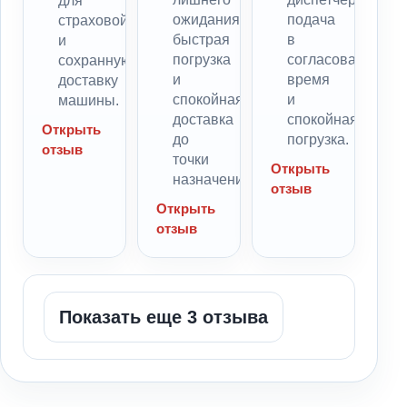
для
ожидания,
подача
страховой
быстрая
в
и
погрузка
согласованное
сохранную
и
время
доставку
спокойная
и
машины.
доставка
спокойная
Открыть
до
погрузка.
отзыв
точки
Открыть
назначения.
отзыв
Открыть
отзыв
Показать еще 3 отзыва