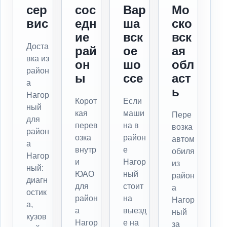
сер
сос
Вар
Мо
вис
едн
ша
ско
ие
вск
вск
Доста
рай
ое
ая
вка из
он
шо
обл
район
ы
ссе
аст
а
ь
Нагор
Корот
Если
ный
кая
маши
Пере
для
перев
на в
возка
район
озка
район
автом
а
внутр
е
обиля
Нагор
и
Нагор
из
ный:
ЮАО
ный
район
диагн
для
стоит
а
остик
район
на
Нагор
а,
а
выезд
ный
кузов
Нагор
е на
за