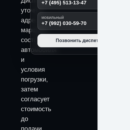
Диспетчер
+7 (495) 513-13-47
уточнит
МОБИЛЬНЫЙ
адрес,
+7 (992) 030-59-70
маршрут,
состояние
Позвонить диспетчеру
автомобиля
и
условия
погрузки,
затем
согласует
стоимость
до
подачи.