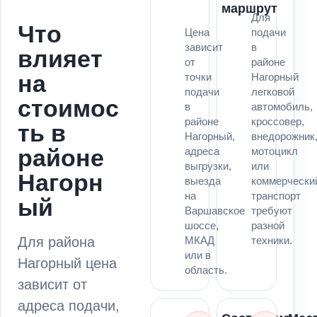
маршрут
Для
Что
Цена
подачи
зависит
в
влияет
от
районе
на
точки
Нагорный
подачи
легковой
стоимос
в
автомобиль,
районе
кроссовер,
ть в
Нагорный,
внедорожник
районе
адреса
мотоцикл
выгрузки,
или
Нагорн
выезда
коммерчески
на
транспорт
ый
Варшавское
требуют
шоссе,
разной
Для района
МКАД
техники.
или в
Нагорный цена
область.
зависит от
адреса подачи,