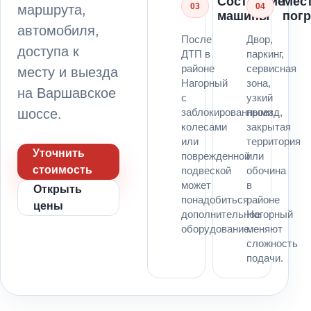
Состояние
Мес
03
04
маршрута,
машины
погр
автомобиля,
После
Двор,
доступа к
ДТП в
паркинг,
районе
сервисная
месту и выезда
Нагорный
зона,
на Варшавское
с
узкий
шоссе.
заблокированными
проезд,
колесами
закрытая
или
территория
Уточнить
поврежденной
или
стоимость
подвеской
обочина
может
в
Открыть
понадобиться
районе
цены
дополнительное
Нагорный
оборудование.
меняют
сложность
подачи.