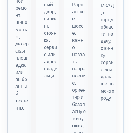
ной
ный:
Варш
МКАД
ремо
двор,
авско
, в
нт,
парки
е
город
шино
нг,
шосс
облас
монта
стоян
е,
ти, на
ж,
ка,
важн
дачу,
дилер
серви
о
стоян
ская
с или
назва
ку,
площ
адрес
ть
серви
адка
владе
напра
с или
или
льца.
влени
даль
выбр
е,
ше по
анны
ориен
межго
й
тир и
роду.
техце
безоп
нтр.
асную
точку
ожид
ания.