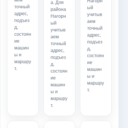
Нагорн
а. Для
точный
ый
района
адрес,
учитыв
Нагорн
подъез
аем
ый
д,
точный
учитыв
состоян
адрес,
аем
ие
подъез
точный
машин
д,
адрес,
ы и
состоян
подъез
маршру
ие
д,
т.
машин
состоян
ы и
ие
маршру
машин
т.
ы и
маршру
т.