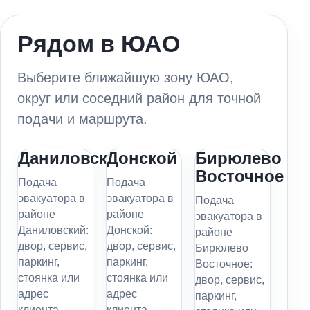
Рядом в ЮАО
Выберите ближайшую зону ЮАО,
округ или соседний район для точной
подачи и маршрута.
Даниловский
Донской
Бирюлево
Восточное
Подача
Подача
эвакуатора в
эвакуатора в
Подача
районе
районе
эвакуатора в
Даниловский:
Донской:
районе
двор, сервис,
двор, сервис,
Бирюлево
паркинг,
паркинг,
Восточное:
стоянка или
стоянка или
двор, сервис,
адрес
адрес
паркинг,
клиента.
клиента.