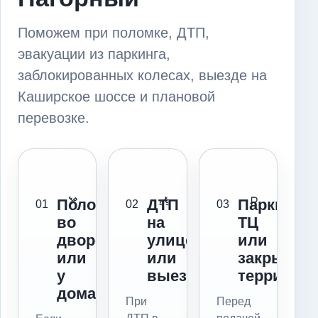
Поможем при поломке, ДТП,
эвакуации из паркинга,
заблокированных колесах, выезде на
Каширское шоссе и плановой
перевозке.
Поломка
ДТП
Паркинг,
01
02
03
во
на
ТЦ
дворе
улице
или
или
или
закрытая
у
выезде
территор
дома
При
Перед