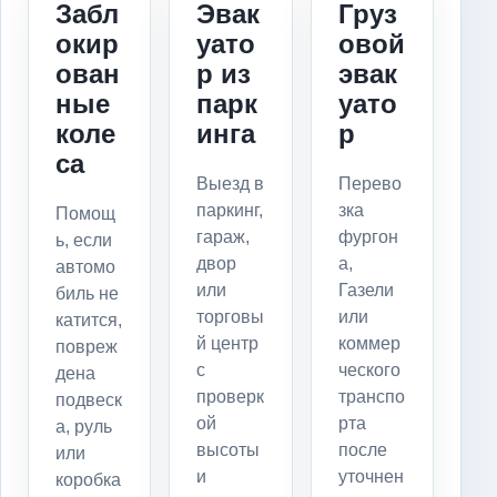
Забл
Эвак
Груз
окир
уато
овой
ован
р из
эвак
ные
парк
уато
коле
инга
р
са
Выезд в
Перево
паркинг,
зка
Помощ
гараж,
фургон
ь, если
двор
а,
автомо
или
Газели
биль не
торговы
или
катится,
й центр
коммер
повреж
с
ческого
дена
проверк
транспо
подвеск
ой
рта
а, руль
высоты
после
или
и
уточнен
коробка