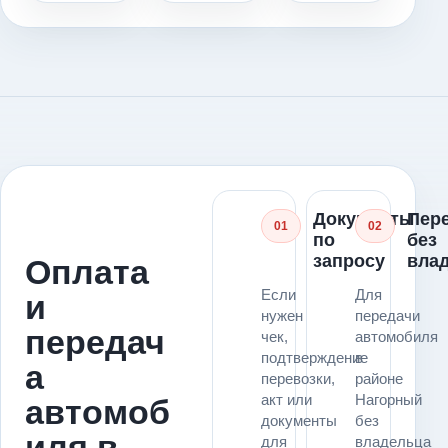
Документы
Пер
01
02
по
без
запросу
вла
Оплата
Если
Для
и
нужен
передачи
передач
чек,
автомобиля
подтверждение
в
а
перевозки,
районе
акт или
Нагорный
автомоб
документы
без
иля в
для
владельца