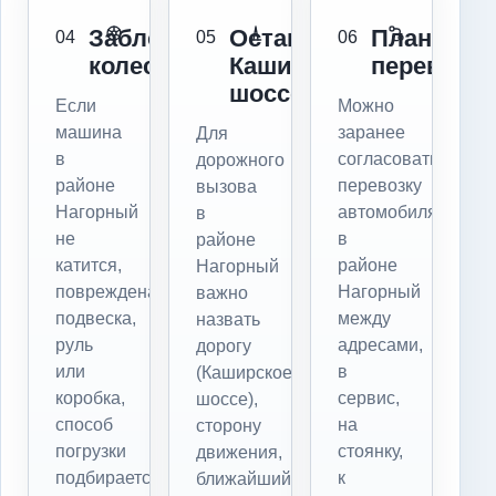
Заблокированы
Остановка:
Плановая
04
05
06
колеса
Каширское
перевозка
шоссе
Если
Можно
машина
заранее
Для
в
согласовать
дорожного
районе
перевозку
вызова
Нагорный
автомобиля
в
не
в
районе
катится,
районе
Нагорный
повреждена
Нагорный
важно
подвеска,
между
назвать
руль
адресами,
дорогу
или
в
(Каширское
коробка,
сервис,
шоссе),
способ
на
сторону
погрузки
стоянку,
движения,
подбирается
к
ближайший