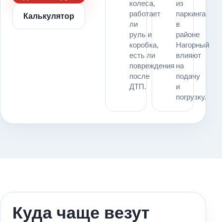
колеса,
из
работает
паркинга
Калькулятор
ли
в
руль и
районе
коробка,
Нагорный
есть ли
влияют
повреждения
на
после
подачу
ДТП.
и
погрузку.
Куда чаще везут