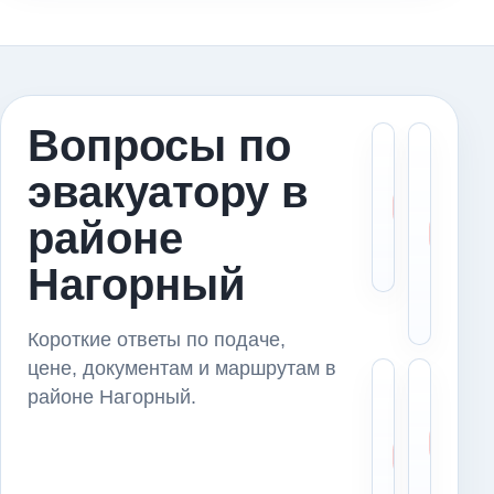
Вопросы по
Скол
М
эвакуатору в
стои
в
эвак
э
районе
в ра
в
Наго
Н
Нагорный
и
п
Короткие ответы по подаче,
цене, документам и маршрутам в
Можн
Ч
районе Нагорный.
пере
с
авто
д
из р
п