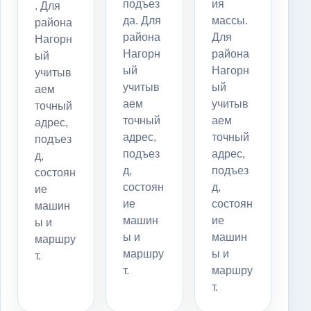
подъез
ия
. Для
да. Для
массы.
района
района
Для
Нагорн
Нагорн
района
ый
ый
Нагорн
учитыв
учитыв
ый
аем
аем
учитыв
точный
точный
аем
адрес,
адрес,
точный
подъез
подъез
адрес,
д,
д,
подъез
состоян
состоян
д,
ие
ие
состоян
машин
машин
ие
ы и
ы и
машин
маршру
маршру
ы и
т.
т.
маршру
т.