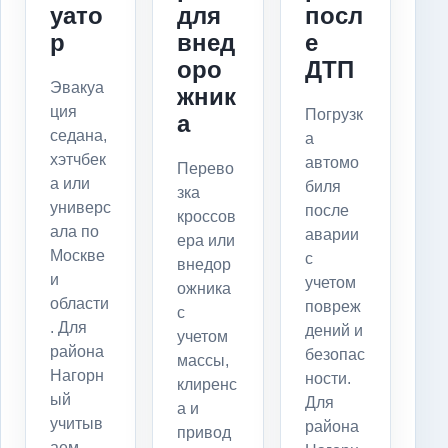
уато
для
посл
р
внед
е
оро
ДТП
Эвакуа
жник
ция
Погрузк
а
седана,
а
хэтчбек
автомо
Перево
а или
биля
зка
универс
после
кроссов
ала по
аварии
ера или
Москве
с
внедор
и
учетом
ожника
области
повреж
с
. Для
дений и
учетом
района
безопас
массы,
Нагорн
ности.
клиренс
ый
Для
а и
учитыв
района
привод
аем