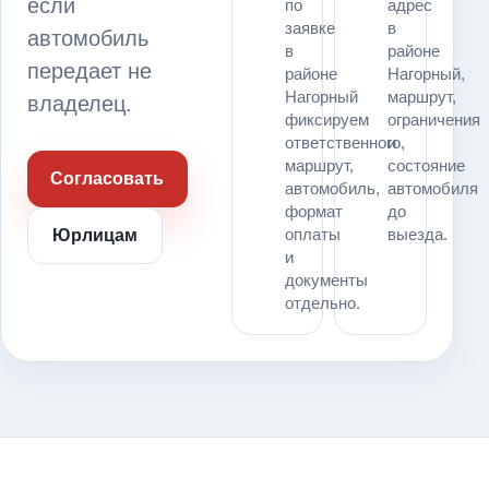
если
по
адрес
заявке
в
автомобиль
в
районе
передает не
районе
Нагорный,
Нагорный
маршрут,
владелец.
фиксируем
ограничения
ответственного,
и
маршрут,
состояние
Согласовать
автомобиль,
автомобиля
формат
до
оплаты
выезда.
Юрлицам
и
документы
отдельно.