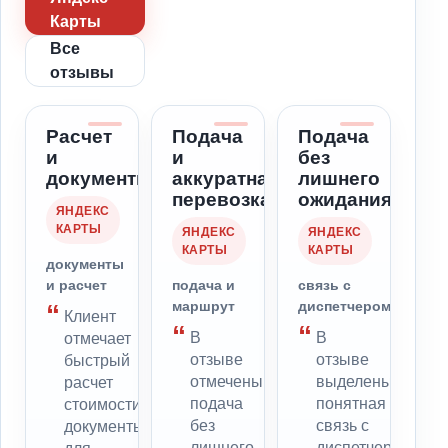
Карты
Все
отзывы
Расчет
Подача
Подача
и
и
без
документы
аккуратная
лишнего
перевозка
ожидания
ЯНДЕКС
КАРТЫ
ЯНДЕКС
ЯНДЕКС
КАРТЫ
КАРТЫ
документы
и расчет
подача и
связь с
маршрут
диспетчером
Клиент
В
В
отмечает
отзыве
отзыве
быстрый
отмечены
выделены
расчет
подача
понятная
стоимости,
без
связь с
документы
лишнего
диспетчером,