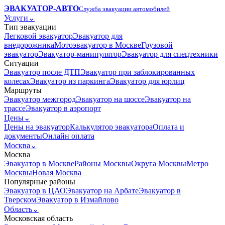
ЭВАКУАТОР-АВТО
Служба эвакуации автомобилей
Услуги
⌄
Тип эвакуации
Легковой эвакуатор
Эвакуатор для
внедорожника
Мотоэвакуатор в Москве
Грузовой
эвакуатор
Эвакуатор-манипулятор
Эвакуатор для спецтехники
Ситуации
Эвакуатор после ДТП
Эвакуатор при заблокированных
колесах
Эвакуатор из паркинга
Эвакуатор для юрлиц
Маршруты
Эвакуатор межгород
Эвакуатор на шоссе
Эвакуатор на
трассе
Эвакуатор в аэропорт
Цены
⌄
Цены на эвакуатор
Калькулятор эвакуатора
Оплата и
документы
Онлайн оплата
Москва
⌄
Москва
Эвакуатор в Москве
Районы Москвы
Округа Москвы
Метро
Москвы
Новая Москва
Популярные районы
Эвакуатор в ЦАО
Эвакуатор на Арбате
Эвакуатор в
Тверском
Эвакуатор в Измайлово
Область
⌄
Московская область