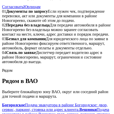
Согласовать
Юрлицам
01
Документы по запросу
Если нужен чек, подтверждение
перевозки, акт или документы для компании в районе
Новогиреево, скажите об этом до подачи.
02
Передача без владельца
Для передачи автомобиля в районе
Новогиреево без владельца можно заранее согласовать
контакт на месте, ключи, адрес доставки и порядок передачи.
03
Безнал для компании
Для юридического лица по заявке в
районе Новогиреево фиксируем ответственного, маршрут,
автомобиль, формат оплаты и документы отдельно.
04
Связь по заявке
Диспетчер передает водителю адрес в
районе Новогиреево, маршрут, ограничения и состояние
автомобиля до выезда.
Рядом
Рядом в ВАО
Выберите ближайшую зону ВАО, округ или соседний район
для точной подачи и маршрута.
Богородское
Подача эвакуатора в районе Богородское: двор,
сервис, паркинг, стоянка или адрес клиента.
Вешняки
Подача