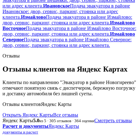
эвакуатора в районе Вешняки: двор, сервис, паркинг, стоянка
или адрес клиента.
Ивановское
Подача эвакуатора в районе
Ивановское: двор, сервис, паркинг, стоянка или адрес
клиента.
Измайлово
Подача эвакуатора в районе Измайлово:
двор, сервис, паркинг, стоянка или адрес клиента.
Измайлово
Восточное
Подача эвакуатора в районе Измайлово Восточное:
двор, сервис, паркинг, стоянка или адрес клиента.
Измайлово
Северное
Подача эвакуатора в районе Измайлово Северное:
двор, сервис, паркинг, стоянка или адрес клиента.
Отзывы
Отзывы клиентов на Яндекс Картах
Клиенты по направлению "Эвакуатор в районе Новогиреево"
отмечают понятную связь с диспетчером, бережную погрузку
и доставку автомобиля без лишней суеты.
Отзывы клиентов
Яндекс Карты
Открыть Яндекс Карты
Все отзывы
Яндекс Карты
5.0
Смотреть отзывы
из 5 · 305 отзывов · 364 оценки
Расчет и документы
Яндекс Карты
документы и расчет