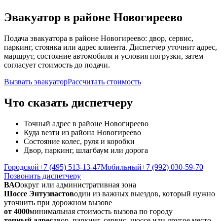
Эвакуатор в районе Новогиреево
Подача эвакуатора в районе Новогиреево: двор, сервис,
паркинг, стоянка или адрес клиента. Диспетчер уточнит адрес,
маршрут, состояние автомобиля и условия погрузки, затем
согласует стоимость до подачи.
Вызвать эвакуатор
Рассчитать стоимость
Что сказать диспетчеру
Точный адрес в районе Новогиреево
Куда везти из района Новогиреево
Состояние колес, руля и коробки
Двор, паркинг, шлагбаум или дорога
Городской
+7 (495) 513-13-47
Мобильный
+7 (992) 030-59-70
Позвонить диспетчеру
ВАО
округ или административная зона
Шоссе Энтузиастов
один из важных выездов, который нужно
уточнить при дорожном вызове
от 4000
минимальная стоимость вызова по городу
точный адрес
двор, паркинг, сервис, шоссе или другое место