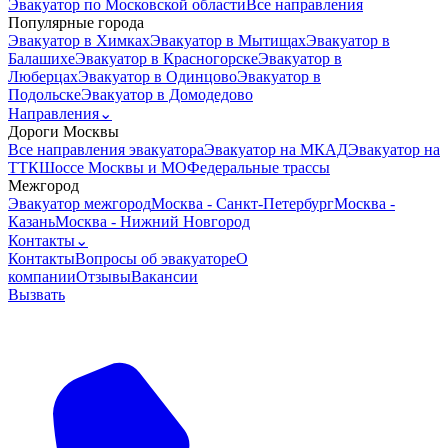
Эвакуатор по Московской области
Все направления
Популярные города
Эвакуатор в Химках
Эвакуатор в Мытищах
Эвакуатор в
Балашихе
Эвакуатор в Красногорске
Эвакуатор в
Люберцах
Эвакуатор в Одинцово
Эвакуатор в
Подольске
Эвакуатор в Домодедово
Направления
⌄
Дороги Москвы
Все направления эвакуатора
Эвакуатор на МКАД
Эвакуатор на
ТТК
Шоссе Москвы и МО
Федеральные трассы
Межгород
Эвакуатор межгород
Москва - Санкт-Петербург
Москва -
Казань
Москва - Нижний Новгород
Контакты
⌄
Контакты
Вопросы об эвакуаторе
О
компании
Отзывы
Вакансии
Вызвать