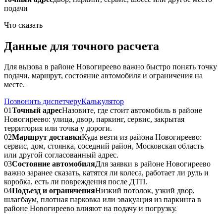
подачи
Что сказать
Данные для точного расчета
Для вызова в районе Новогиреево важно быстро понять точку
подачи, маршрут, состояние автомобиля и ограничения на
месте.
Позвонить диспетчеру
Калькулятор
01
Точный адрес
Назовите, где стоит автомобиль в районе
Новогиреево: улица, двор, паркинг, сервис, закрытая
территория или точка у дороги.
02
Маршрут доставки
Куда везти из района Новогиреево:
сервис, дом, стоянка, соседний район, Московская область
или другой согласованный адрес.
03
Состояние автомобиля
Для заявки в районе Новогиреево
важно заранее сказать, катятся ли колеса, работает ли руль и
коробка, есть ли повреждения после ДТП.
04
Подъезд и ограничения
Низкий потолок, узкий двор,
шлагбаум, плотная парковка или эвакуация из паркинга в
районе Новогиреево влияют на подачу и погрузку.