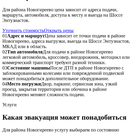
Для района Новогиреево цена зависит от адреса подачи,
маршрута, автомобиля, доступа к месту и выезда на Шоссе
Энтузиастов.
Уточнить стоимость
Открыть цены
01
Адрес и маршрут
Цена зависит от точки подачи в районе
Новогиреево, адреса выгрузки, выезда на Шоссе Энтузиастов,
МКАД или в область.
02
Тип автомобиля
Для подачи в районе Новогиреево
легковой автомобиль, кроссовер, внедорожник, мотоцикл или
коммерческий транспорт требуют разной техники.
03
Состояние машины
После ДТП в районе Новогиреево с
заблокированными колесами или поврежденной подвеской
может понадобиться дополнительное оборудование.
04
Место погрузки
Двор, паркинг, сервисная зона, узкий
проезд, закрытая территория или обочина в районе
Новогиреево меняют сложность подачи.
Услуги
Какая эвакуация может понадобиться
Для района Новогиреево услугу выбираем по состоянию