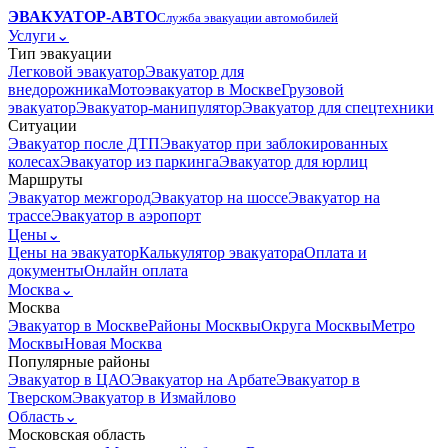
ЭВАКУАТОР-АВТО
Служба эвакуации автомобилей
Услуги
⌄
Тип эвакуации
Легковой эвакуатор
Эвакуатор для
внедорожника
Мотоэвакуатор в Москве
Грузовой
эвакуатор
Эвакуатор-манипулятор
Эвакуатор для спецтехники
Ситуации
Эвакуатор после ДТП
Эвакуатор при заблокированных
колесах
Эвакуатор из паркинга
Эвакуатор для юрлиц
Маршруты
Эвакуатор межгород
Эвакуатор на шоссе
Эвакуатор на
трассе
Эвакуатор в аэропорт
Цены
⌄
Цены на эвакуатор
Калькулятор эвакуатора
Оплата и
документы
Онлайн оплата
Москва
⌄
Москва
Эвакуатор в Москве
Районы Москвы
Округа Москвы
Метро
Москвы
Новая Москва
Популярные районы
Эвакуатор в ЦАО
Эвакуатор на Арбате
Эвакуатор в
Тверском
Эвакуатор в Измайлово
Область
⌄
Московская область