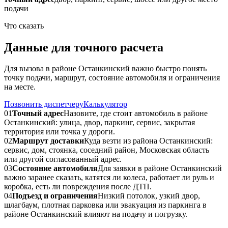
подачи
Что сказать
Данные для точного расчета
Для вызова в районе Останкинский важно быстро понять
точку подачи, маршрут, состояние автомобиля и ограничения
на месте.
Позвонить диспетчеру
Калькулятор
01
Точный адрес
Назовите, где стоит автомобиль в районе
Останкинский: улица, двор, паркинг, сервис, закрытая
территория или точка у дороги.
02
Маршрут доставки
Куда везти из района Останкинский:
сервис, дом, стоянка, соседний район, Московская область
или другой согласованный адрес.
03
Состояние автомобиля
Для заявки в районе Останкинский
важно заранее сказать, катятся ли колеса, работает ли руль и
коробка, есть ли повреждения после ДТП.
04
Подъезд и ограничения
Низкий потолок, узкий двор,
шлагбаум, плотная парковка или эвакуация из паркинга в
районе Останкинский влияют на подачу и погрузку.