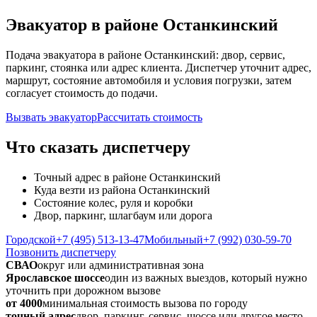
Эвакуатор в районе Останкинский
Подача эвакуатора в районе Останкинский: двор, сервис,
паркинг, стоянка или адрес клиента. Диспетчер уточнит адрес,
маршрут, состояние автомобиля и условия погрузки, затем
согласует стоимость до подачи.
Вызвать эвакуатор
Рассчитать стоимость
Что сказать диспетчеру
Точный адрес в районе Останкинский
Куда везти из района Останкинский
Состояние колес, руля и коробки
Двор, паркинг, шлагбаум или дорога
Городской
+7 (495) 513-13-47
Мобильный
+7 (992) 030-59-70
Позвонить диспетчеру
СВАО
округ или административная зона
Ярославское шоссе
один из важных выездов, который нужно
уточнить при дорожном вызове
от 4000
минимальная стоимость вызова по городу
точный адрес
двор, паркинг, сервис, шоссе или другое место