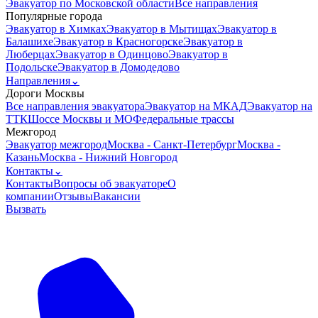
Эвакуатор по Московской области
Все направления
Популярные города
Эвакуатор в Химках
Эвакуатор в Мытищах
Эвакуатор в
Балашихе
Эвакуатор в Красногорске
Эвакуатор в
Люберцах
Эвакуатор в Одинцово
Эвакуатор в
Подольске
Эвакуатор в Домодедово
Направления
⌄
Дороги Москвы
Все направления эвакуатора
Эвакуатор на МКАД
Эвакуатор на
ТТК
Шоссе Москвы и МО
Федеральные трассы
Межгород
Эвакуатор межгород
Москва - Санкт-Петербург
Москва -
Казань
Москва - Нижний Новгород
Контакты
⌄
Контакты
Вопросы об эвакуаторе
О
компании
Отзывы
Вакансии
Вызвать