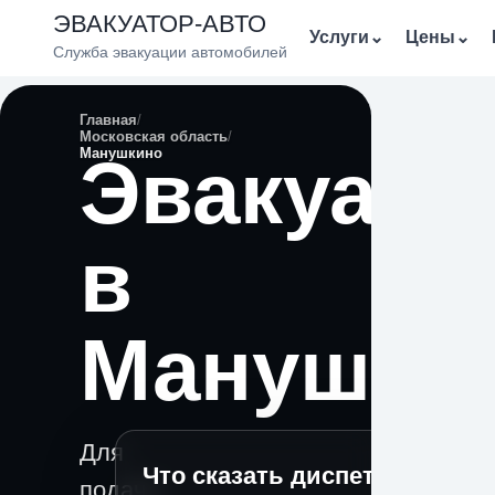
ЭВАКУАТОР-АВТО
Услуги
⌄
Цены
⌄
Служба эвакуации автомобилей
Главная
Московская область
Манушкино
Эвакуато
в
Манушки
Для
Что сказать диспетчеру
подачи