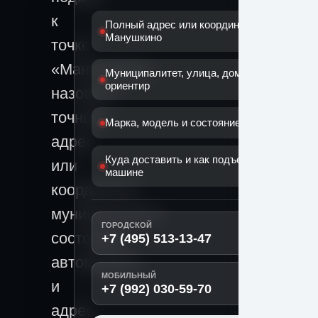
к
Полный адрес или координаты:
Манушкино
точке
«Манушкино»
Муниципалитет, улица, дом или
ориентир
назовите
точный
Марка, модель и состояние автомобиля
адрес
Куда доставить и как подъехать к
или
машине
координаты,
муниципалитет,
ГОРОДСКОЙ
состояние
+7 (495) 513-13-47
автомобиля
МОБИЛЬНЫЙ
и
+7 (992) 030-59-70
адрес