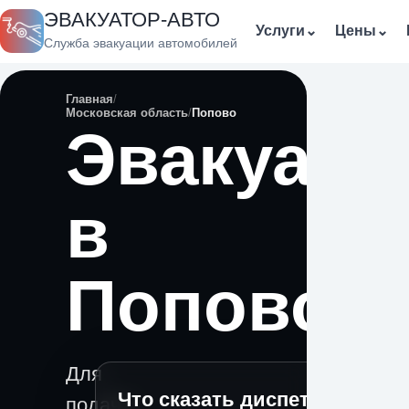
ЭВАКУАТОР-АВТО
Услуги
⌄
Цены
⌄
Служба эвакуации автомобилей
Главная
Московская область
Попово
Эвакуато
в
Попово
Для
Что сказать диспетчеру
подачи