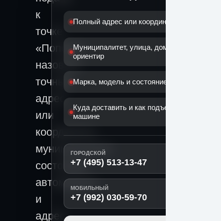
к
Полный адрес или координаты: Попово
точке
«Попово»
Муниципалитет, улица, дом или
ориентир
назовите
точный
Марка, модель и состояние автомобиля
адрес
Куда доставить и как подъехать к
или
машине
координаты,
муниципалитет,
ГОРОДСКОЙ
+7 (495) 513-13-47
состояние
автомобиля
МОБИЛЬНЫЙ
+7 (992) 030-59-70
и
адрес