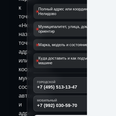
к
Полный адрес или координаты:
Нелидово
точке
«Нелидово»
Муниципалитет, улица, дом или
ориентир
назовите
точный
Марка, модель и состояние автомобиля
адрес
Куда доставить и как подъехать к
или
машине
координаты,
муниципалитет,
ГОРОДСКОЙ
состояние
+7 (495) 513-13-47
автомобиля
МОБИЛЬНЫЙ
и
+7 (992) 030-59-70
адрес