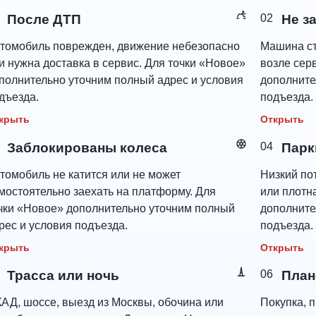
После ДТП
02
Не з
томобиль поврежден, движение небезопасно
Машина ст
и нужна доставка в сервис. Для точки «Новое»
возле сер
полнительно уточним полный адрес и условия
дополните
дъезда.
подъезда.
крыть
Открыть
Заблокированы колеса
04
Парк
томобиль не катится или не может
Низкий пот
мостоятельно заехать на платформу. Для
или плотн
чки «Новое» дополнительно уточним полный
дополните
рес и условия подъезда.
подъезда.
крыть
Открыть
Трасса или ночь
06
План
АД, шоссе, выезд из Москвы, обочина или
Покупка, п