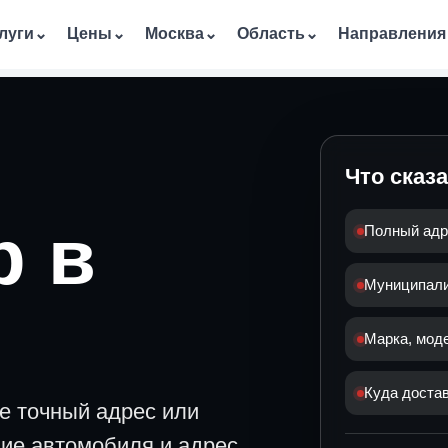
луги
⌄
Цены
⌄
Москва
⌄
Область
⌄
Направления
Что сказ
р в
Полный адр
Муниципалит
Марка, мод
Куда достав
е точный адрес или
ние автомобиля и адрес