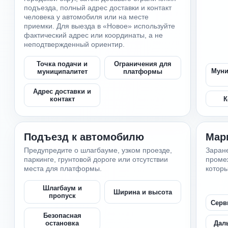
подъезда, полный адрес доставки и контакт
человека у автомобиля или на месте
приемки. Для выезда в «Новое» используйте
фактический адрес или координаты, а не
неподтвержденный ориентир.
Точка подачи и
Ограничения для
Муни
муниципалитет
платформы
Адрес доставки и
К
контакт
Подъезд к автомобилю
Мар
Предупредите о шлагбауме, узком проезде,
Заране
паркинге, грунтовой дороге или отсутствии
промеж
места для платформы.
которы
Шлагбаум и
Ширина и высота
пропуск
Серв
Безопасная
Дал
остановка