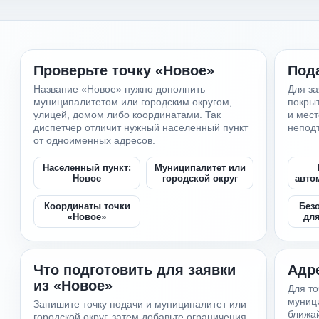
Проверьте точку «Новое»
Пода
Название «Новое» нужно дополнить
Для за
муниципалитетом или городским округом,
покрыт
улицей, домом либо координатами. Так
и мес
диспетчер отличит нужный населенный пункт
непод
от одноименных адресов.
Населенный пункт:
Муниципалитет или
Новое
городской округ
авто
Координаты точки
Без
«Новое»
дл
Что подготовить для заявки
Адр
из «Новое»
Для то
муници
Запишите точку подачи и муниципалитет или
ближа
городской округ, затем добавьте ограничения