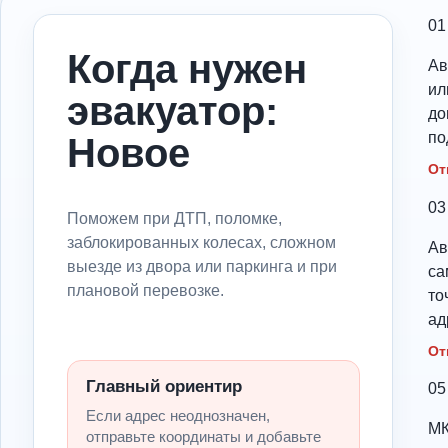
01
Когда нужен
Ав
ил
эвакуатор:
до
по
Новое
От
03
Поможем при ДТП, поломке,
заблокированных колесах, сложном
Ав
выезде из двора или паркинга и при
са
плановой перевозке.
то
ад
От
Главный ориентир
05
Если адрес неоднозначен,
МК
отправьте координаты и добавьте