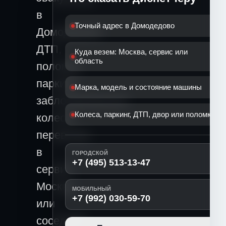
в
Точный адрес в Домодедово
Домодедово:
ДТП,
Куда везем: Москва, сервис или
область
поломка,
паркинг,
Марка, модель и состояние машины
заблокированные
Колеса, паркинг, ДТП, двор или поломка
колеса,
перевозка
в
ГОРОДСКОЙ
+7 (495) 513-13-47
сервис,
Москву
МОБИЛЬНЫЙ
+7 (992) 030-59-70
или
соседний