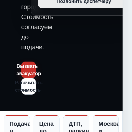
Позвонить диспетчеру
город.
Стоимость
согласуем
до
подачи.
Вызвать
эвакуатор
Рассчитать
стоимость
Подача
Цена
ДТП,
Москва
в
до
паркинг,
и