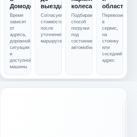
Домодедово
выезда
колеса
область
Время
Согласуем
Подбираем
Перевозим
зависит
стоимость
способ
в
от
после
погрузки
сервис,
адреса,
уточнения
под
на
дорожной
маршрута
состояние
стоянку
ситуации
автомобиля
или
и
соседний
доступной
адрес
машины
С
о
с
е
д