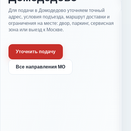
Для подачи в Домодедово уточняем точный
Д
адрес, условия подъезда, маршрут доставки и
о
ограничения на месте: двор, паркинг, сервисная
р
зона или выезд к Москве.
о
г
и
Уточнить подачу
и
в
ы
Все направления МО
е
з
д
с
л
ы
у
Д
г
о
и
р
,
о
к
г
о
и
т