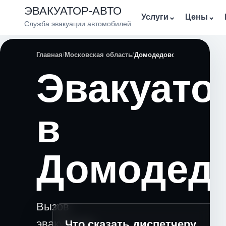
ЭВАКУАТОР-АВТО
Услуги
⌄
Цены
⌄
Служба эвакуации автомобилей
Главная
Московская область
Домодедово
Эвакуато
в
Домодед
Вызов
эвакуатора
Что сказать диспетчеру