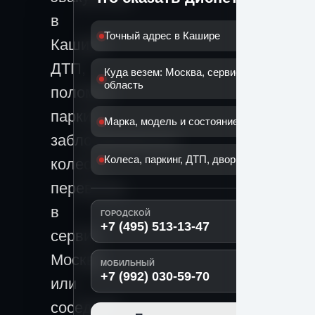
в
Точный адрес в Кашире
Кашире:
ДТП,
Куда везем: Москва, сервис или
область
поломка,
паркинг,
Марка, модель и состояние машины
заблокированные
Колеса, паркинг, ДТП, двор или поломка
колеса,
перевозка
в
ГОРОДСКОЙ
+7 (495) 513-13-47
сервис,
Москву
МОБИЛЬНЫЙ
+7 (992) 030-59-70
или
соседний