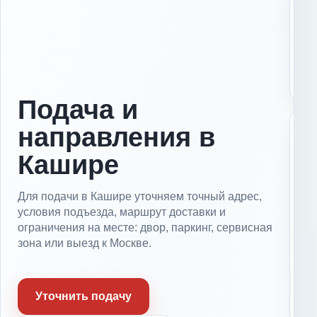
П
о
д
о
л
ь
с
к
Подача и
направления в
Д
о
Кашире
р
о
г
т
Для подачи в Кашире уточняем точный адрес,
и
условия подъезда, маршрут доставки и
и
ограничения на месте: двор, паркинг, сервисная
в
зона или выезд к Москве.
ы
е
з
У
Уточнить подачу
д
с
л