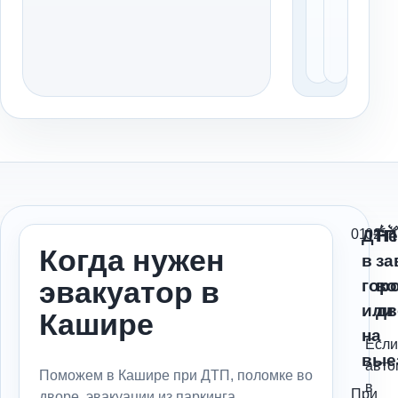
с
т
ь
.
01
ДТП
02
Не
Когда нужен
в
за
эвакуатор в
гор
во
или
дв
Кашире
на
Если
вые
авто
Поможем в Кашире при ДТП, поломке во
в
При
дворе, эвакуации из паркинга,