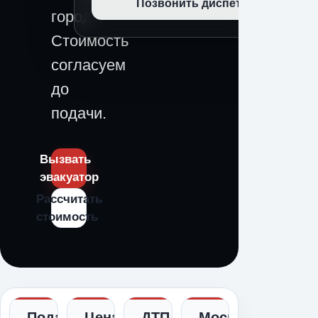
Позвонить диспетчеру
город.
Стоимость
согласуем
до
подачи.
Вызвать
эвакуатор
Рассчитать
стоимость
Подача
Цена
ДТП,
Москва