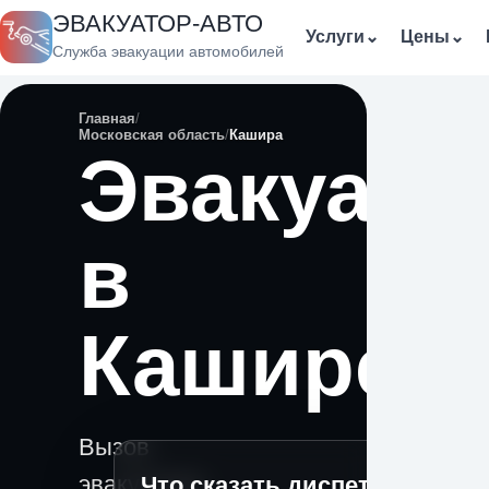
ЭВАКУАТОР-АВТО
Услуги
⌄
Цены
⌄
Служба эвакуации автомобилей
Главная
Московская область
Кашира
Эвакуато
в
Кашире
Вызов
эвакуатора
Что сказать диспетчеру