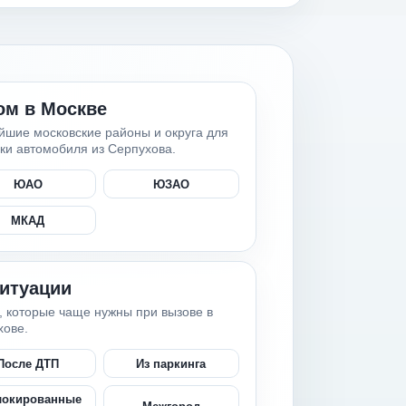
ом в Москве
йшие московские районы и округа для
ки автомобиля из Серпухова.
ЮАО
ЮЗАО
МКАД
ситуации
, которые чаще нужны при вызове в
хове.
После ДТП
Из паркинга
локированные