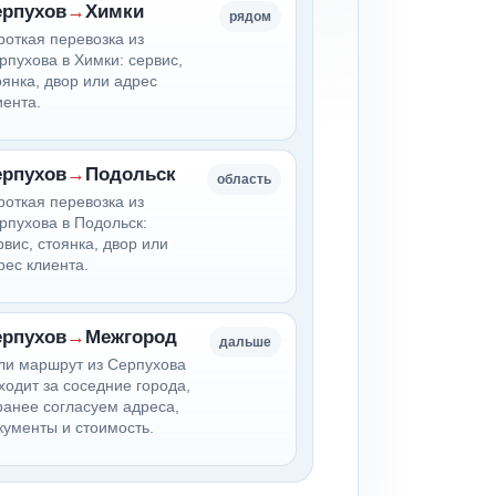
ерпухов
→
Химки
рядом
роткая перевозка из
рпухова в Химки: сервис,
оянка, двор или адрес
иента.
ерпухов
→
Подольск
область
роткая перевозка из
рпухова в Подольск:
рвис, стоянка, двор или
рес клиента.
ерпухов
→
Межгород
дальше
ли маршрут из Серпухова
ходит за соседние города,
ранее согласуем адреса,
кументы и стоимость.