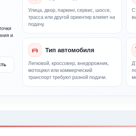
Улица, двор, паркинг, сервис, шоссе,
С
трасса или другой ориентир влияет на
в
подачу.
точки
яния и
Тип автомобиля
Легковой, кроссовер, внедорожник,
Д
сть
мотоцикл или коммерческий
п
транспорт требуют разной подачи.
м