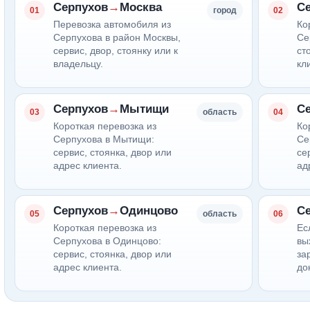
Серпухов
→
Москва
С
01
город
02
Перевозка автомобиля из
Ко
Серпухова в район Москвы,
Се
сервис, двор, стоянку или к
ст
владельцу.
кл
Серпухов
→
Мытищи
С
03
область
04
Короткая перевозка из
Ко
Серпухова в Мытищи:
Се
сервис, стоянка, двор или
се
адрес клиента.
ад
Серпухов
→
Одинцово
С
05
область
06
Короткая перевозка из
Ес
Серпухова в Одинцово:
вы
сервис, стоянка, двор или
за
адрес клиента.
до