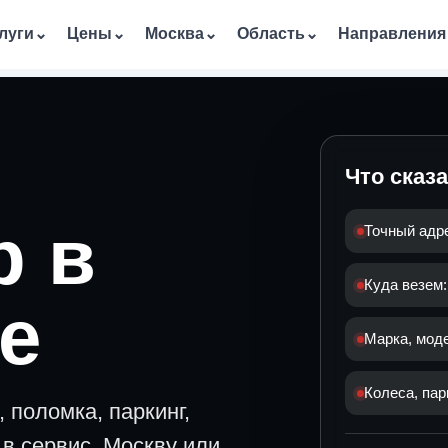
луги
⌄
Цены
⌄
Москва
⌄
Область
⌄
Направления
Что сказ
р в
Точный адр
Куда везем:
е
Марка, мод
Колеса, пар
 поломка, паркинг,
в сервис, Москву или