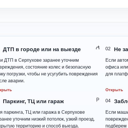
ДТП в городе или на выезде
02
Не з
и ДТП в Серпухове заранее уточним
Если авто
вреждения, состояние колес и безопасную
офиса или
чку погрузки, чтобы не усугубить повреждения
для платф
сле аварии.
крыть
Открыть
Паркинг, ТЦ или гараж
04
Забл
я паркинга, ТЦ или гаража в Серпухове
Если маши
ранее уточним низкий потолок, узкий проезд,
поврежден
крытую территорию и способ выезда.
подберем 