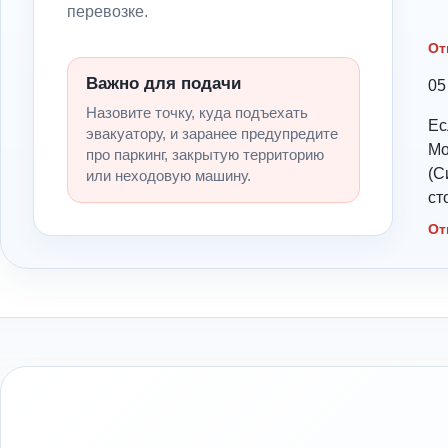
перевозке.
От
Важно для подачи
05
Назовите точку, куда подъехать
Ес
эвакуатору, и заранее предупредите
Мо
про паркинг, закрытую территорию
(С
или неходовую машину.
ст
От