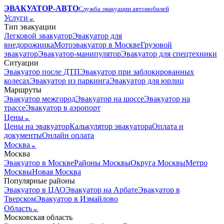
ЭВАКУАТОР-АВТО
Служба эвакуации автомобилей
Услуги
⌄
Тип эвакуации
Легковой эвакуатор
Эвакуатор для
внедорожника
Мотоэвакуатор в Москве
Грузовой
эвакуатор
Эвакуатор-манипулятор
Эвакуатор для спецтехники
Ситуации
Эвакуатор после ДТП
Эвакуатор при заблокированных
колесах
Эвакуатор из паркинга
Эвакуатор для юрлиц
Маршруты
Эвакуатор межгород
Эвакуатор на шоссе
Эвакуатор на
трассе
Эвакуатор в аэропорт
Цены
⌄
Цены на эвакуатор
Калькулятор эвакуатора
Оплата и
документы
Онлайн оплата
Москва
⌄
Москва
Эвакуатор в Москве
Районы Москвы
Округа Москвы
Метро
Москвы
Новая Москва
Популярные районы
Эвакуатор в ЦАО
Эвакуатор на Арбате
Эвакуатор в
Тверском
Эвакуатор в Измайлово
Область
⌄
Московская область