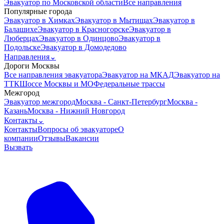
Эвакуатор по Московской области
Все направления
Популярные города
Эвакуатор в Химках
Эвакуатор в Мытищах
Эвакуатор в
Балашихе
Эвакуатор в Красногорске
Эвакуатор в
Люберцах
Эвакуатор в Одинцово
Эвакуатор в
Подольске
Эвакуатор в Домодедово
Направления
⌄
Дороги Москвы
Все направления эвакуатора
Эвакуатор на МКАД
Эвакуатор на
ТТК
Шоссе Москвы и МО
Федеральные трассы
Межгород
Эвакуатор межгород
Москва - Санкт-Петербург
Москва -
Казань
Москва - Нижний Новгород
Контакты
⌄
Контакты
Вопросы об эвакуаторе
О
компании
Отзывы
Вакансии
Вызвать