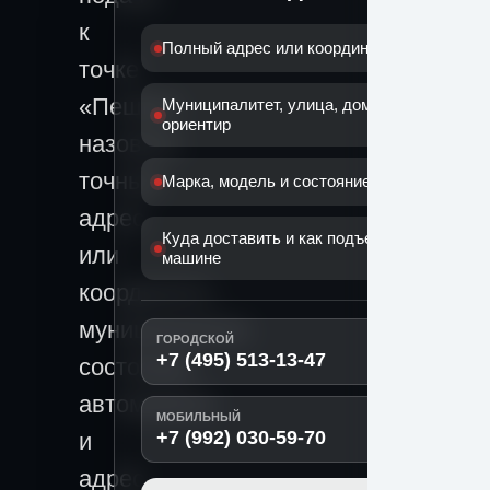
к
Полный адрес или координаты: Пешки
точке
«Пешки»
Муниципалитет, улица, дом или
ориентир
назовите
точный
Марка, модель и состояние автомобиля
адрес
Куда доставить и как подъехать к
или
машине
координаты,
муниципалитет,
ГОРОДСКОЙ
+7 (495) 513-13-47
состояние
автомобиля
МОБИЛЬНЫЙ
+7 (992) 030-59-70
и
адрес