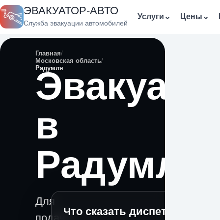
ЭВАКУАТОР-АВТО
Услуги
⌄
Цены
⌄
Служба эвакуации автомобилей
Главная
Московская область
Радумля
Эвакуато
в
Радумле
Для
Что сказать диспетчеру
подачи