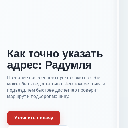
ы
е
з
д
а
в
«
Р
а
д
Как точно указать
у
м
адрес: Радумля
л
я
»
Название населенного пункта само по себе
и
с
может быть недостаточно. Чем точнее точка и
п
подъезд, тем быстрее диспетчер проверит
о
маршрут и подберет машину.
л
ь
з
у
Уточнить подачу
й
т