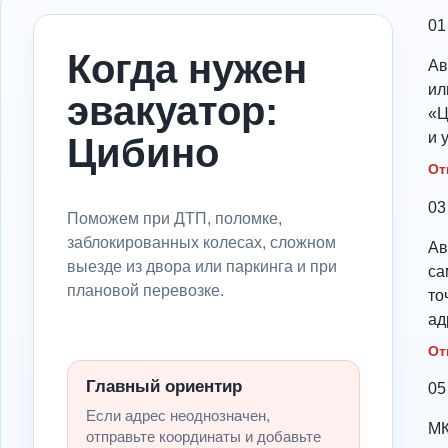
01
Когда нужен
Ав
ил
эвакуатор:
«Ц
и 
Цибино
От
03
Поможем при ДТП, поломке,
заблокированных колесах, сложном
Ав
выезде из двора или паркинга и при
са
плановой перевозке.
то
ад
От
Главный ориентир
05
Если адрес неоднозначен,
МК
отправьте координаты и добавьте