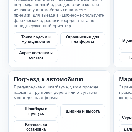
подъезда, полный адрес доставки и контакт
человека у автомобиля или на месте
приемки. Для выезда в «Цибино» используйте
фактический адрес или координаты, а не
неподтвержденный ориентир.
Точка подачи и
Ограничения для
Муни
муниципалитет
платформы
Адрес доставки и
К
контакт
Подъезд к автомобилю
Мар
Предупредите о шлагбауме, узком проезде,
Заране
паркинге, грунтовой дороге или отсутствии
промеж
места для платформы.
которы
Шлагбаум и
Ширина и высота
пропуск
Серв
Безопасная
Дал
остановка