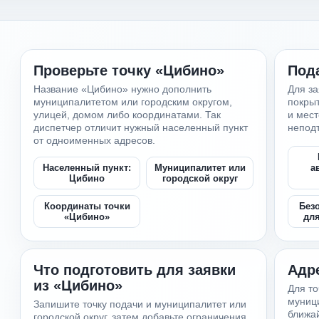
Проверьте точку «Цибино»
Под
Название «Цибино» нужно дополнить
Для за
муниципалитетом или городским округом,
покрыт
улицей, домом либо координатами. Так
и мес
диспетчер отличит нужный населенный пункт
непод
от одноименных адресов.
Населенный пункт:
Муниципалитет или
а
Цибино
городской округ
Координаты точки
Без
«Цибино»
дл
Что подготовить для заявки
Адр
из «Цибино»
Для то
муници
Запишите точку подачи и муниципалитет или
ближа
городской округ, затем добавьте ограничения