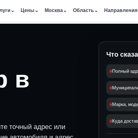
луги
⌄
Цены
⌄
Москва
⌄
Область
⌄
Направления
Что сказ
р в
Полный адр
Муниципалит
Марка, мод
Куда достав
ите точный адрес или
ние автомобиля и адрес