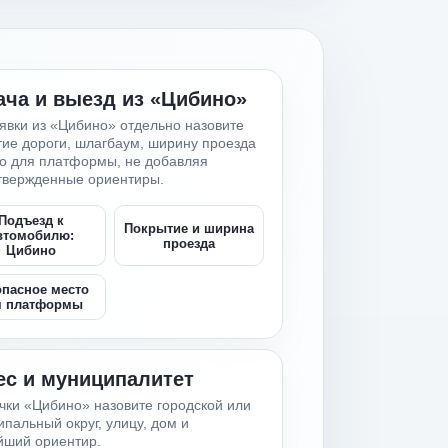
ача и выезд из «Цибино»
явки из «Цибино» отдельно назовите
ие дороги, шлагбаум, ширину проезда
то для платформы, не добавляя
твержденные ориентиры.
Подъезд к
Покрытие и ширина
втомобилю:
проезда
Цибино
опасное место
я платформы
ес и муниципалитет
чки «Цибино» назовите городской или
пальный округ, улицу, дом и
йший ориентир.