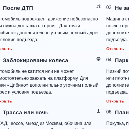
После ДТП
02
Не з
томобиль поврежден, движение небезопасно
Машина ст
и нужна доставка в сервис. Для точки
возле сер
ибино» дополнительно уточним полный адрес
дополните
условия подъезда.
подъезда.
крыть
Открыть
Заблокированы колеса
04
Парк
томобиль не катится или не может
Низкий пот
мостоятельно заехать на платформу. Для
или плотн
чки «Цибино» дополнительно уточним полный
дополните
рес и условия подъезда.
подъезда.
крыть
Открыть
Трасса или ночь
06
План
АД, шоссе, выезд из Москвы, обочина или
Покупка, п