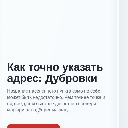
Д
л
я
в
ы
е
з
д
а
в
«
Д
Как точно указать
у
б
р
адрес: Дубровки
о
в
к
Название населенного пункта само по себе
и
может быть недостаточно. Чем точнее точка и
»
подъезд, тем быстрее диспетчер проверит
и
маршрут и подберет машину.
с
п
о
л