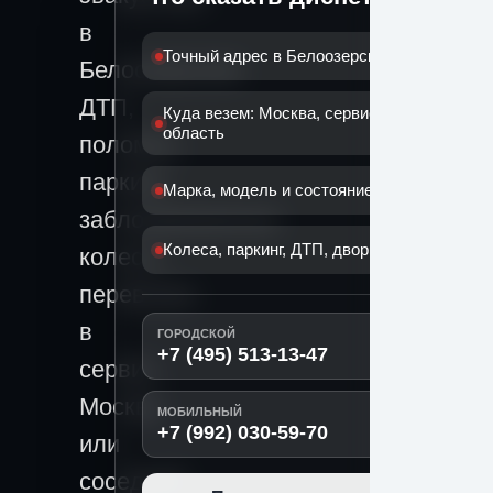
в
Точный адрес в Белоозерском
Белоозерском:
ДТП,
Куда везем: Москва, сервис или
область
поломка,
паркинг,
Марка, модель и состояние машины
заблокированные
Колеса, паркинг, ДТП, двор или поломка
колеса,
перевозка
в
ГОРОДСКОЙ
+7 (495) 513-13-47
сервис,
Москву
МОБИЛЬНЫЙ
+7 (992) 030-59-70
или
соседний