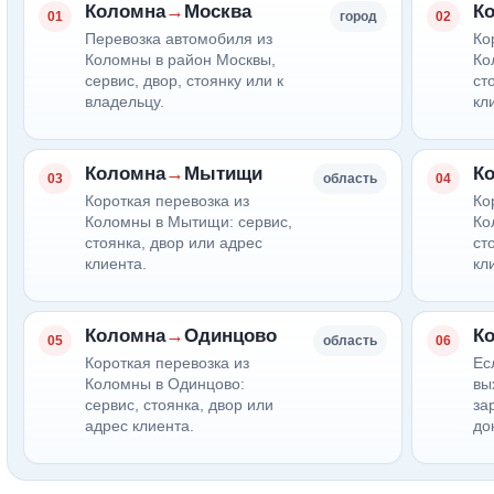
Коломна
→
Москва
К
01
город
02
Перевозка автомобиля из
Ко
Коломны в район Москвы,
Ко
сервис, двор, стоянку или к
ст
владельцу.
кл
Коломна
→
Мытищи
К
03
область
04
Короткая перевозка из
Ко
Коломны в Мытищи: сервис,
Ко
стоянка, двор или адрес
ст
клиента.
кл
Коломна
→
Одинцово
К
05
область
06
Короткая перевозка из
Ес
Коломны в Одинцово:
вы
сервис, стоянка, двор или
за
адрес клиента.
до