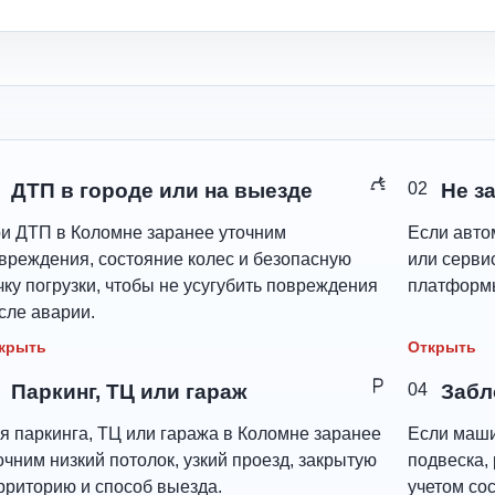
ДТП в городе или на выезде
02
Не з
и ДТП в Коломне заранее уточним
Если авто
вреждения, состояние колес и безопасную
или серви
чку погрузки, чтобы не усугубить повреждения
платформы
сле аварии.
крыть
Открыть
Паркинг, ТЦ или гараж
04
Забл
я паркинга, ТЦ или гаража в Коломне заранее
Если маши
очним низкий потолок, узкий проезд, закрытую
подвеска, 
рриторию и способ выезда.
учетом со