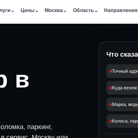
луги
⌄
Цены
⌄
Москва
⌄
Область
⌄
Направления
Что сказ
р в
Точный адр
Куда везем:
Марка, мод
Колеса, пар
оломка, паркинг,
в сервис, Москву или