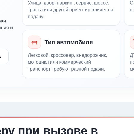
Улица, двор, паркинг, сервис, шоссе,
С
трасса или другой ориентир влияет на
в
подачу.
чки
яния и
Тип автомобиля
Легковой, кроссовер, внедорожник,
Д
ь
мотоцикл или коммерческий
п
транспорт требуют разной подачи.
м
еру при вызове в