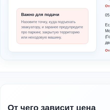
От
Важно для подачи
05
Назовите точку, куда подъехать
Ес
эвакуатору, и заранее предупредите
Мо
про паркинг, закрытую территорию
(Г
или неходовую машину.
дв
От
От чего зависит цена