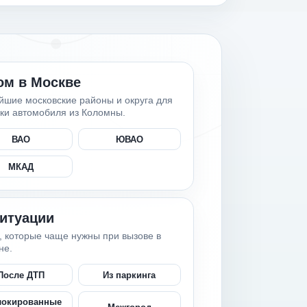
ом в Москве
йшие московские районы и округа для
ки автомобиля из Коломны.
ВАО
ЮВАО
МКАД
ситуации
, которые чаще нужны при вызове в
не.
После ДТП
Из паркинга
локированные