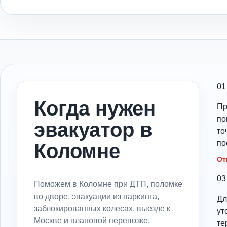
01
Когда нужен
Пр
по
эвакуатор в
то
по
Коломне
От
03
Поможем в Коломне при ДТП, поломке
во дворе, эвакуации из паркинга,
Дл
заблокированных колесах, выезде к
ут
Москве и плановой перевозке.
те