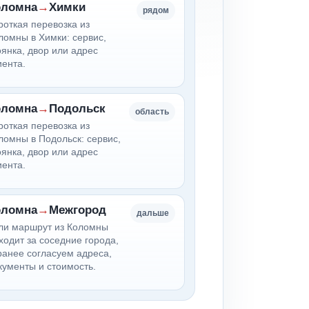
оломна
→
Химки
рядом
роткая перевозка из
ломны в Химки: сервис,
оянка, двор или адрес
иента.
оломна
→
Подольск
область
роткая перевозка из
ломны в Подольск: сервис,
оянка, двор или адрес
иента.
оломна
→
Межгород
дальше
ли маршрут из Коломны
ходит за соседние города,
ранее согласуем адреса,
кументы и стоимость.